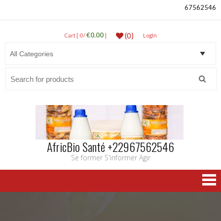
67562546
€0.00
(0)
Cart [ 0 /
]
LogIn
Search
for:
AfricBio Santé +22967562546
Se former S'informer Agir