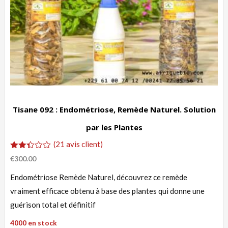
Tisane 092 : Endométriose, Remède Naturel. Solution
par les Plantes
(
21
avis client)
Noté
21
€
300.00
2.33
sur
Endométriose Remède Naturel, découvrez ce remède
5
basé
vraiment efficace obtenu à base des plantes qui donne une
sur
notations
guérison total et définitif
client
4000 en stock