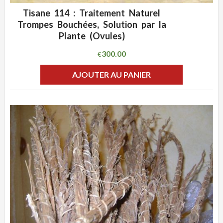
Tisane 114 : Traitement Naturel
ADD WISHLIST
CLIQUEZ POUR VOIR
Trompes Bouchées, Solution par la
Plante (Ovules)
300.00
€
AJOUTER AU PANIER