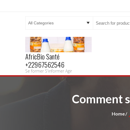
Search
for:
AfricBio Santé
+22967562546
Se former S'informer Agir
Comment so
Home