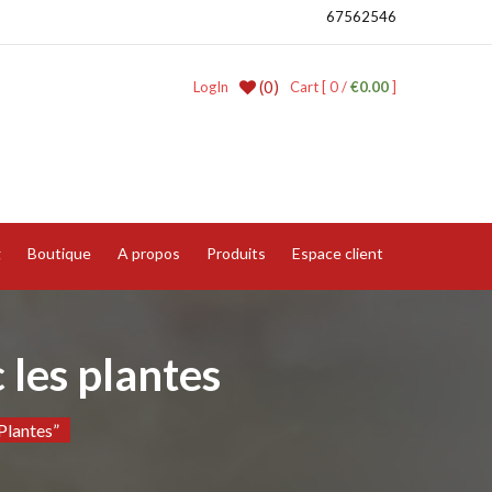
67562546
(0)
LogIn
Cart [ 0 /
€0.00
]
g
Boutique
A propos
Produits
Espace client
les plantes
Plantes”