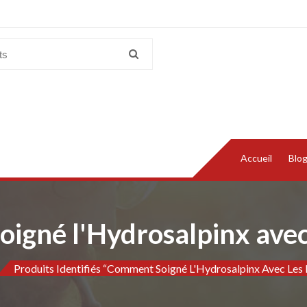
Accueil
Blo
igné l'Hydrosalpinx avec 
Produits Identifiés “Comment Soigné L'Hydrosalpinx Avec Les 