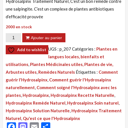
Hydrosalpinx Traitement Naturel, C’est un bon remède contre
une salpingite. C’est un complexe de plantes antibiotiques
d’efficacité prouvée
2000 en stock
quantité
Ajouter au panier
de
UGS :
p_207
Catégories :
Plantes en
Add to wishlist
Tisane 207
langues locales, bienfaits et
:
utilisations
,
Plantes Médicinales utiles, Plantes de vie,
Hydrosalpinx,
Arbustes utiles
,
Remèdes Naturels
Étiquettes :
Comment
Salpingite,
guérir l'Hydrosalpinx
,
Comment guérir l'Hydrosalpinx
Traitement
naturellement
,
Comment soigné l'Hydrosalpinx avec les
Naturel
plantes
,
Hydrosalpinx
,
Hydrosalpinx Recette Naturelle
,
Par
Hydrosalpinx Remède Naturel
,
Hydrosalpinx Soin naturel
,
la
Hydrosalpinx Solution Naturelle
,
Hydrosalpinx Traitement
Plante
Naturel
,
Qu'est ce que l'Hydrosalpinx
Facebook
Mastodon
Email
Partager