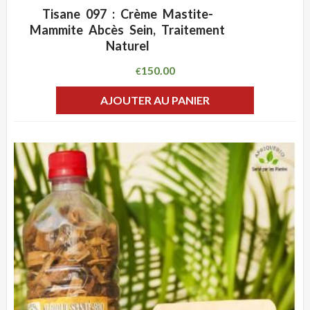
Tisane 097 : Crème Mastite-
ADD WISHLIST
CLIQUEZ POUR VOIR
Mammite Abcès Sein, Traitement
Naturel
150.00
€
AJOUTER AU PANIER