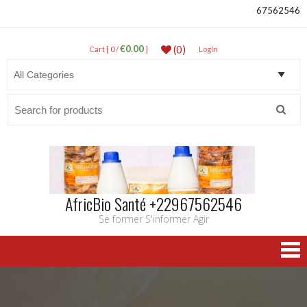
67562546
€0.00
(0)
Cart [ 0 /
]
LogIn
Search
for:
AfricBio Santé +22967562546
Se former S'informer Agir