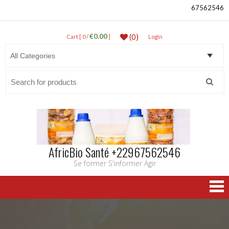
67562546
€0.00
(0)
Cart [ 0 /
]
LogIn
Search
for:
AfricBio Santé +22967562546
Se former S'informer Agir