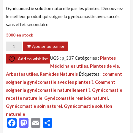
Gynécomastie solution naturelle par les plantes. Découvrez
le meilleur produit qui soigne la gynécomastie avec succès
sans effet secondaire
3000 en stock
quantité
Ajouter au panier
de
UGS :
p_337
Catégories :
Plantes
Add to wishlist
Tisane
Médicinales utiles, Plantes de vie,
337
Arbustes utiles
,
Remèdes Naturels
Étiquettes :
comment
:
soigner la gynécomastie avec les plantes ?
,
Comment
Gynécomastie
soigner la gynécomastie naturellement ?
,
Gynécomastie
Solution
recette naturelle
,
Gynécomastie remède naturel
,
Naturelle
Gynécomastie soin naturel
,
Gynécomastie solution
Par
naturelle
Les
Facebook
Mastodon
Email
Partager
Plantes