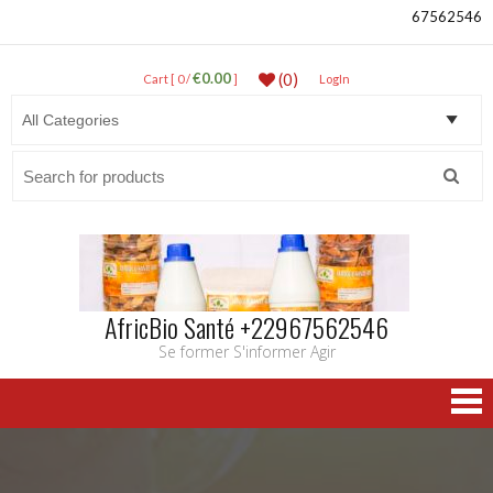
67562546
€0.00
(0)
Cart [ 0 /
]
LogIn
Search
for:
AfricBio Santé +22967562546
Se former S'informer Agir