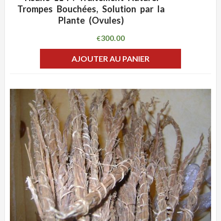
ADD WISHLIST
CLIQUEZ POUR VOIR
Trompes Bouchées, Solution par la
Plante (Ovules)
300.00
€
AJOUTER AU PANIER