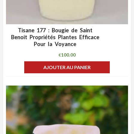
Tisane 177 : Bougie de Saint
ADD WISHLIST
CLIQUEZ POUR VOIR
Benoit Propriétés Plantes Efficace
Pour la Voyance
100.00
€
AJOUTER AU PANIER