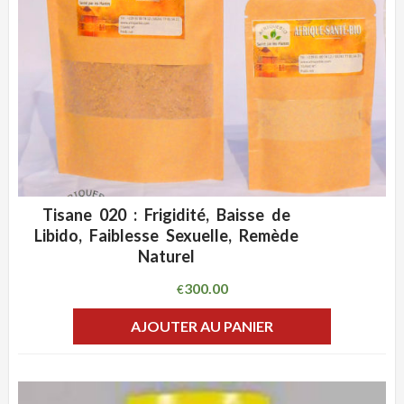
Tisane 020 : Frigidité, Baisse de
ADD WISHLIST
CLIQUEZ POUR VOIR
Libido, Faiblesse Sexuelle, Remède
Naturel
300.00
€
AJOUTER AU PANIER