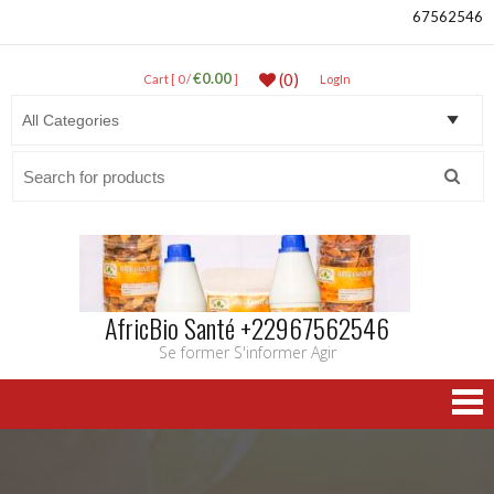
67562546
€0.00
(0)
Cart [ 0 /
]
LogIn
Search
for:
AfricBio Santé +22967562546
Se former S'informer Agir