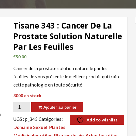
Tisane 343 : Cancer De La
Prostate Solution Naturelle
Par Les Feuilles
€
50.00
Cancer de la prostate solution naturelle par les
feuilles. Je vous présente le meilleur produit qui traite
cette pathologie en toute sécurité
3000 en stock
quantité
Ajouter au panier
de
UGS :
p_343
Catégories :
Add to wishlist
Tisane
Domaine Sexuel
,
Plantes
343
Médicinales utiles, Plantes de vie, Arbustes utiles
,