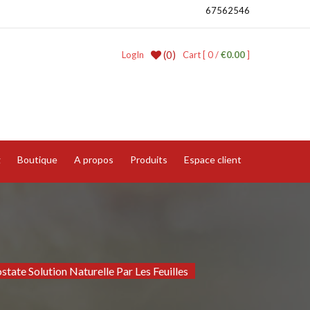
67562546
(0)
LogIn
Cart [ 0 /
€0.00
]
g
Boutique
A propos
Produits
Espace client
state Solution Naturelle Par Les Feuilles