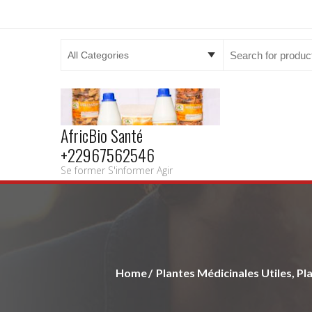
Search
for:
AfricBio Santé
+22967562546
Se former S'informer Agir
Home
Plantes Médicinales Utiles, Pl