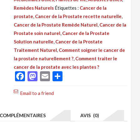
:
Remèdes Naturels
Étiquettes :
Cancer de la
Cancer
prostate
,
Cancer de la Prostate recette naturelle
,
De
Cancer de la Prostate Remède Naturel
,
Cancer de la
La
Prostate soin naturel
,
Cancer de la Prostate
Prostate
Solution naturelle
,
Cancer de la Prostate
Solution
Traitement Naturel
,
Comment soigner le cancer de
Naturelle
la prostate naturellement ?
,
Comment traiter le
Par
cancer de la prostate avec les plantes ?
Les
Facebook
Mastodon
Email
Partager
Feuilles
Email to a friend
COMPLÉMENTAIRES
AVIS (0)