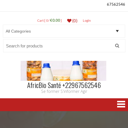
67562546
€0.00
(0)
Cart [ 0 /
]
LogIn
Search
for:
AfricBio Santé +22967562546
Se former S'informer Agir