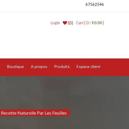
67562546
(0)
LogIn
Cart [ 0 /
€0.00
]
g
Boutique
A propos
Produits
Espace client
 Recette Naturelle Par Les Feuilles