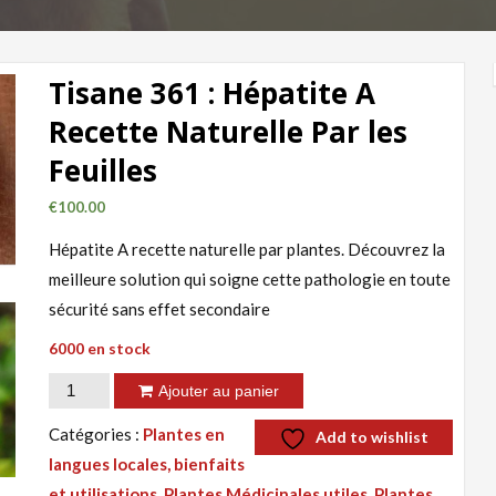
Tisane 361 : Hépatite A
Recette Naturelle Par les
Feuilles
€
100.00
Hépatite A recette naturelle par plantes. Découvrez la
meilleure solution qui soigne cette pathologie en toute
sécurité sans effet secondaire
6000 en stock
quantité
Ajouter au panier
de
Catégories :
Plantes en
Add to wishlist
Tisane
langues locales, bienfaits
361
et utilisations
,
Plantes Médicinales utiles, Plantes