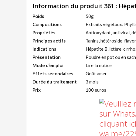
Information du produit 361 : Hépat
Poids
50g
Compositions
Extraits végétaux: Phylla
Propriétés
Antioxydant, antiviral, dé
Principes actifs
Tanins, hétéroside, flavo
Indications
Hépatite B, Ictère, cirrh
Présentation
Poudre en pot ou en sac
Mode d’emploi
Lire la notice
Effets secondaires
Goût amer
Durée du traitement
3 mois
Prix
100 euros