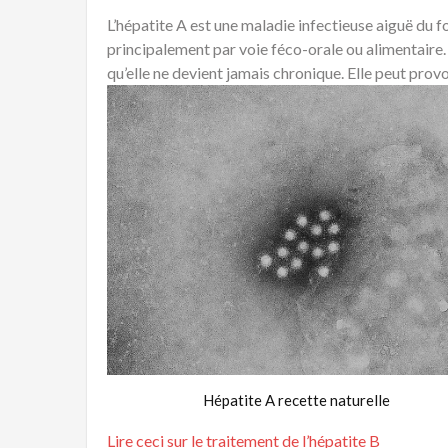
L’hépatite A est une maladie infectieuse aiguë du 
principalement par voie féco-orale ou alimentaire. Ai
qu’elle ne devient jamais chronique. Elle peut prov
Hépatite A recette naturelle
Lire ceci sur le traitement de l’hépatite B