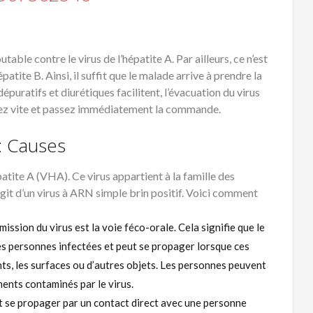
able contre le virus de l’hépatite A. Par ailleurs, ce n’est
atite B. Ainsi, il suffit que le malade arrive à prendre la
uratifs et diurétiques facilitent, l’évacuation du virus
issez vite et passez immédiatement la commande.
: Causes
épatite A (VHA). Ce virus appartient à la famille des
’agit d’un virus à ARN simple brin positif. Voici comment
ission du virus est la voie féco-orale. Cela signifie que le
des personnes infectées et peut se propager lorsque ces
nts, les surfaces ou d’autres objets. Les personnes peuvent
ments contaminés par le virus.
t se propager par un contact direct avec une personne