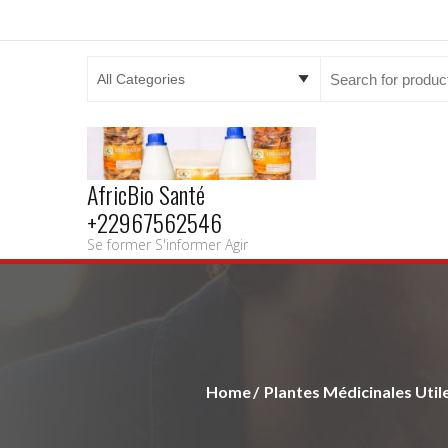
Search
for:
AfricBio Santé
+22967562546
Se former S'informer Agir
Home
Plantes Médicinales Utile