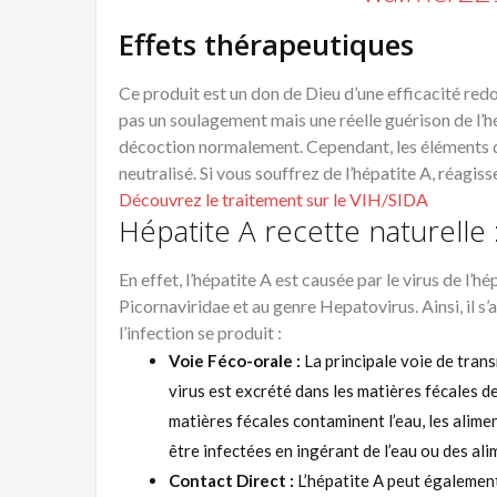
Effets thérapeutiques
Ce produit est un don de Dieu d’une efficacité redout
pas un soulagement mais une réelle guérison de l’hép
décoction normalement. Cependant, les éléments dép
neutralisé. Si vous souffrez de l’hépatite A, réag
Découvrez le traitement sur le VIH/SIDA
Hépatite A recette naturelle 
En effet, l’hépatite A est causée par le virus de l’h
Picornaviridae et au genre Hepatovirus. Ainsi, il s
l’infection se produit :
Voie Féco-orale :
La principale voie de transm
virus est excrété dans les matières fécales 
matières fécales contaminent l’eau, les alime
être infectées en ingérant de l’eau ou des ali
Contact Direct :
L’hépatite A peut égalemen