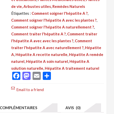
:
de vie, Arbustes utiles
,
Remèdes Naturels
Hépatite
Étiquettes :
Comment soigner l'hépatite A ?
,
A
Comment soigner l'hépatite A avec les plantes ?
,
Recette
Comment soigner l'hépatite A naturellement ?
,
Naturelle
Comment traiter l'hépatite A ?
,
Comment traiter
Par
l'hépatite A avec avec les plantes ?
,
Comment
les
traiter l'hépatite A avec naturellement ?
,
Hépatite
Feuilles
A
,
Hépatite A recette naturelle
,
Hépatite A remède
naturel
,
Hépatite A soin naturel
,
Hépatite A
solution naturelle
,
Hépatite A traitement naturel
Facebook
Mastodon
Email
Partager
Email to a friend
COMPLÉMENTAIRES
AVIS (0)