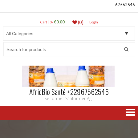
67562546
€0.00
(0)
Cart [ 0 /
]
LogIn
Search
for:
AfricBio Santé +22967562546
Se former S'informer Agir