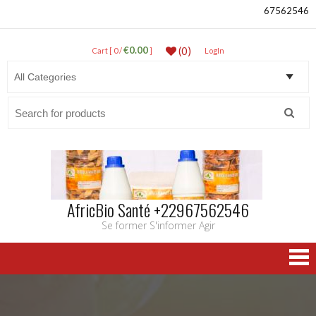
67562546
€0.00
(0)
Cart [ 0 /
]
LogIn
Search
for:
AfricBio Santé +22967562546
Se former S'informer Agir