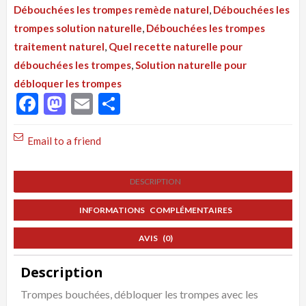
Débouchées les trompes remède naturel
,
Débouchées les
Trompes
trompes solution naturelle
,
Débouchées les trompes
Naturellement
traitement naturel
,
Quel recette naturelle pour
débouchées les trompes
,
Solution naturelle pour
débloquer les trompes
Facebook
Mastodon
Email
Partager
Email to a friend
DESCRIPTION
INFORMATIONS COMPLÉMENTAIRES
AVIS (0)
Description
Trompes bouchées, débloquer les trompes avec les