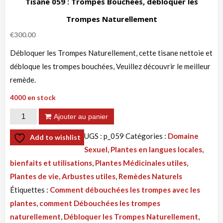
Tisane 059 : Trompes Bouchées, débloquer les
Trompes Naturellement
€
300.00
Débloquer les Trompes Naturellement, cette tisane nettoie et
débloque les trompes bouchées, Veuillez découvrir le meilleur
remède.
4000 en stock
quantité
Ajouter au panier
de
UGS :
p_059
Catégories :
Domaine
Add to wishlist
Tisane
Sexuel
,
Plantes en langues locales,
059
bienfaits et utilisations
,
Plantes Médicinales utiles,
:
Plantes de vie, Arbustes utiles
,
Remèdes Naturels
Trompes
Étiquettes :
Comment débouchées les trompes avec les
Bouchées,
plantes
,
comment Débouchées les trompes
débloquer
naturellement
,
Débloquer les Trompes Naturellement
,
les