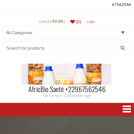
67562546
€0.00
(0)
Cart [ 0 /
]
LogIn
Search
for:
AfricBio Santé +22967562546
Se former S'informer Agir