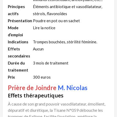
Principes
Éléments antibiotique et vasodilatateur,
actifs
stérols, flavonoïdes
Présentation
Poudre en pot ou en sachet
Mode
Lire la notice
d’emploi
Indications
Trompes bouchées, stérilité féminine.
Effets
Aucun
secondaires
Durée du
3 mois de traitement
traitement
Prix
300 euros
Prière de Joindre
M. Nicolas
Effets thérapeutiques
À cause de son grand pouvoir vasodilatateur, émollient,
dépuratif et diurétique, la Tisane N°059 débouche les
trompes de Fallope, facilite l’ovulation, améliore la