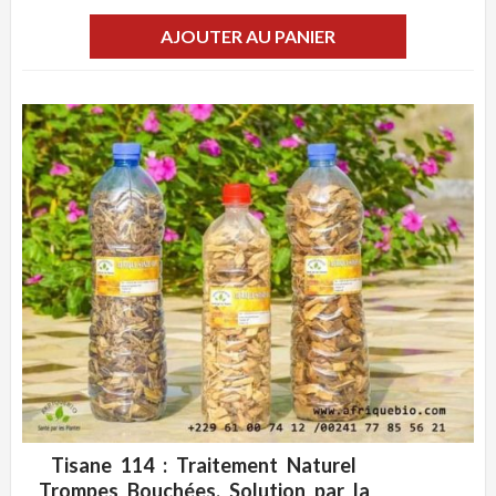
AJOUTER AU PANIER
Tisane 114 : Traitement Naturel
ADD WISHLIST
CLIQUEZ POUR VOIR
Trompes Bouchées, Solution par la