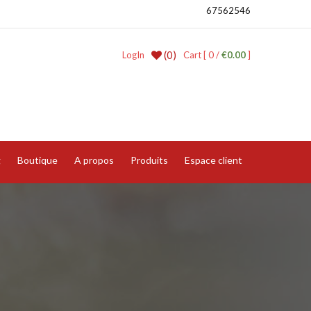
67562546
(0)
LogIn
Cart [ 0 /
€0.00
]
g
Boutique
A propos
Produits
Espace client