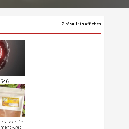
2 résultats affichés
arrasser De
Z POUR VOIR
lement Avec