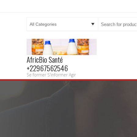
Search
for:
AfricBio Santé
+22967562546
Se former S'informer Agir