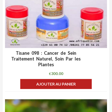
Tisane 098 : Cancer de Sein
ADD WISHLIST
CLIQUEZ POUR VOIR
Traitement Naturel, Soin Par les
Plantes
300.00
€
AJOUTER AU PANIER