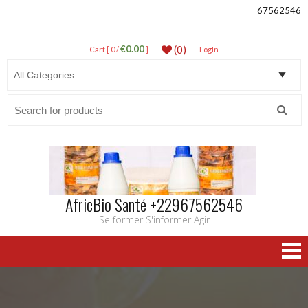
67562546
€0.00
(0)
Cart [ 0 /
]
LogIn
Search
for:
AfricBio Santé +22967562546
Se former S'informer Agir