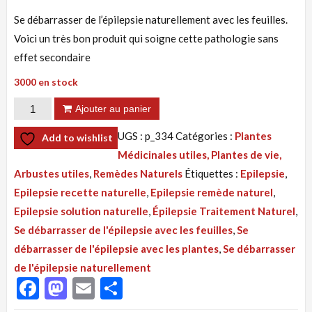
Se débarrasser de l’épilepsie naturellement avec les feuilles.
Voici un très bon produit qui soigne cette pathologie sans
effet secondaire
3000 en stock
quantité
Ajouter au panier
de
UGS :
p_334
Catégories :
Plantes
Add to wishlist
Tisane
Médicinales utiles, Plantes de vie,
334
Arbustes utiles
,
Remèdes Naturels
Étiquettes :
Epilepsie
,
:
Epilepsie recette naturelle
,
Epilepsie remède naturel
,
Se
Epilepsie solution naturelle
,
Épilepsie Traitement Naturel
,
Débarrasser
Se débarrasser de l'épilepsie avec les feuilles
,
Se
De
débarrasser de l'épilepsie avec les plantes
,
Se débarrasser
L'Epilepsie
de l'épilepsie naturellement
Naturellement
Facebook
Mastodon
Email
Partager
Avec