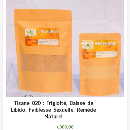
Tisane 020 : Frigidité, Baisse de
ADD WISHLIST
CLIQUEZ POUR VOIR
Libido, Faiblesse Sexuelle, Remède
Naturel
300.00
€