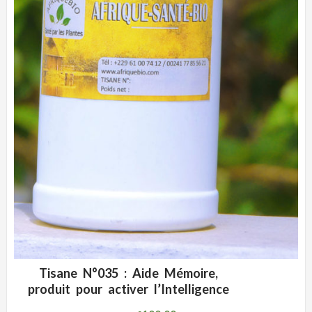
Tisane N°035 : Aide Mémoire,
ADD WISHLIST
CLIQUEZ POUR VOIR
produit pour activer l’Intelligence