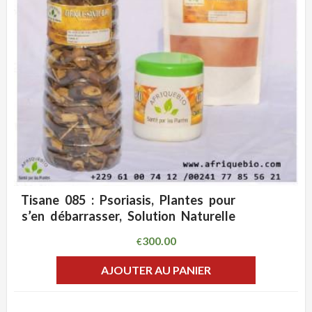
Tisane 085 : Psoriasis, Plantes pour
ADD WISHLIST
CLIQUEZ POUR VOIR
s’en débarrasser, Solution Naturelle
300.00
€
AJOUTER AU PANIER