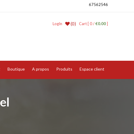
67562546
(0)
LogIn
Cart [ 0 /
€0.00
]
g
Boutique
A propos
Produits
Espace client
el