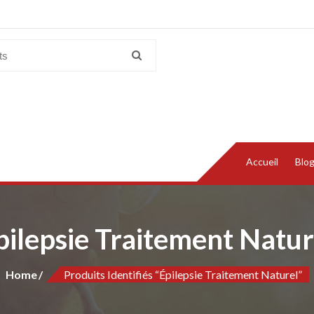
Accueil
Blo
pilepsie Traitement Natur
Home
Produits Identifiés “Épilepsie Traitement Naturel”