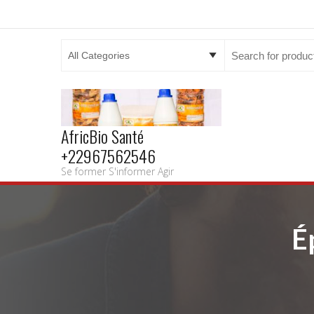
Search
for:
AfricBio Santé
+22967562546
Se former S'informer Agir
É