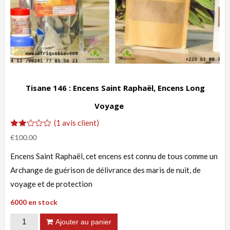
Tisane 146 : Encens Saint Raphaël, Encens Long
Voyage
(
1
avis client)
Noté
1
€
100.00
2.00
sur
Encens Saint Raphaël, cet encens est connu de tous comme un
5
basé
Archange de guérison de délivrance des maris de nuit, de
sur
notation
voyage et de protection
client
6000 en stock
quantité
Ajouter au panier