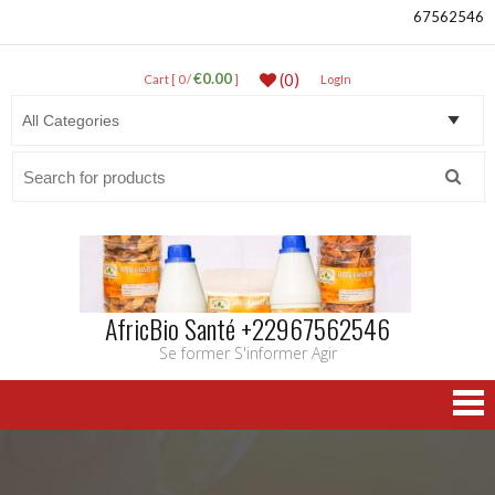
67562546
€0.00
(0)
Cart [ 0 /
]
LogIn
Search
for:
AfricBio Santé +22967562546
Se former S'informer Agir