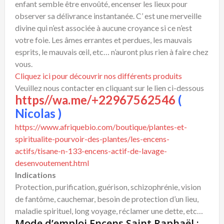
enfant semble être envoûté, encenser les lieux pour
observer sa délivrance instantanée. C’ est une merveille
divine qui n’est associée à aucune croyance si ce n’est
votre foie. Les âmes errantes et perdues, les mauvais
esprits, le mauvais œil, etc… n’auront plus rien à faire chez
vous.
Cliquez ici pour découvrir nos différents produits
Veuillez nous contacter en cliquant sur le lien ci-dessous
https//wa.me/+22967562546
(
Nicolas )
https://www.afriquebio.com/boutique/plantes-et-
spiritualite-pourvoir-des-plantes/les-encens-
actifs/tisane-n-133-encens-actif-de-lavage-
desenvoutement.html
Indications
Protection, purification, guérison, schizophrénie, vision
de fantôme, cauchemar, besoin de protection d’un lieu,
maladie spirituel, long voyage, réclamer une dette, etc…
Mode d’emploi Encens Saint Raphaël :