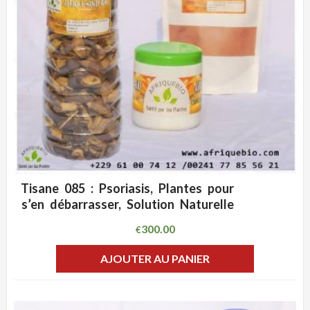
Tisane 085 : Psoriasis, Plantes pour
ADD WISHLIST
CLIQUEZ POUR VOIR
s’en débarrasser, Solution Naturelle
300.00
€
AJOUTER AU PANIER