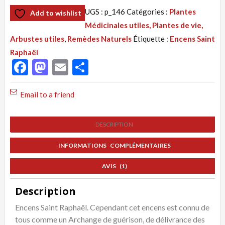
de
UGS :
p_146
Catégories :
Plantes
Add to wishlist
Tisane
Médicinales utiles, Plantes de vie,
146
Arbustes utiles
,
Remèdes Naturels
Étiquette :
Encens Saint
: Encens
Raphaël
Saint
Facebook
Mastodon
Email
Partager
Raphaël,
Encens
Email to a friend
Long
Voyage
DESCRIPTION
INFORMATIONS COMPLÉMENTAIRES
AVIS (1)
Description
Encens Saint Raphaël. Cependant cet encens est connu de
tous comme un Archange de guérison, de délivrance des