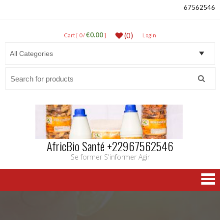
67562546
€0.00
(0)
Cart [ 0 /
]
LogIn
Search
for:
AfricBio Santé +22967562546
Se former S'informer Agir