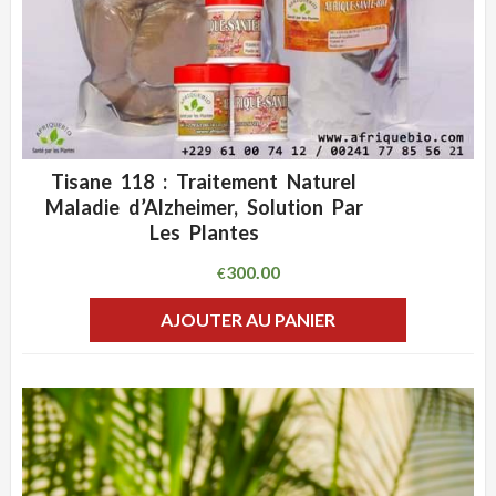
Tisane 118 : Traitement Naturel
ADD WISHLIST
CLIQUEZ POUR VOIR
Maladie d’Alzheimer, Solution Par
Les Plantes
300.00
€
AJOUTER AU PANIER