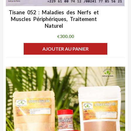
Tisane 052 : Maladies des Nerfs et
ADD WISHLIST
CLIQUEZ POUR VOIR
Muscles Périphériques, Traitement
Naturel
300.00
€
AJOUTER AU PANIER