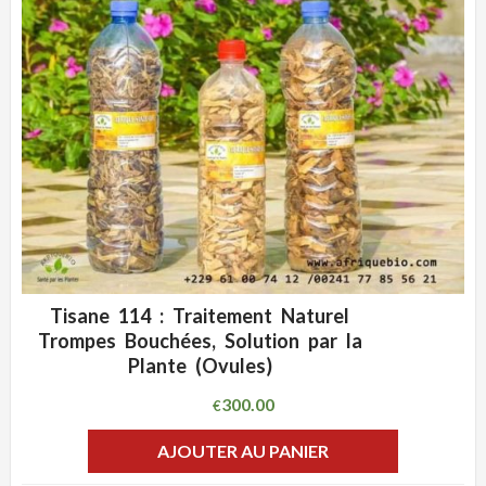
Tisane 114 : Traitement Naturel
ADD WISHLIST
CLIQUEZ POUR VOIR
Trompes Bouchées, Solution par la
Plante (Ovules)
300.00
€
AJOUTER AU PANIER