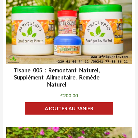
Tisane 005 : Remontant Naturel,
ADD WISHLIST
CLIQUEZ POUR VOIR
Supplément Alimentaire, Remède
Naturel
200.00
€
AJOUTER AU PANIER