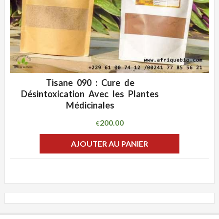
Tisane 090 : Cure de
ADD WISHLIST
CLIQUEZ POUR VOIR
Désintoxication Avec les Plantes
Médicinales
200.00
€
AJOUTER AU PANIER