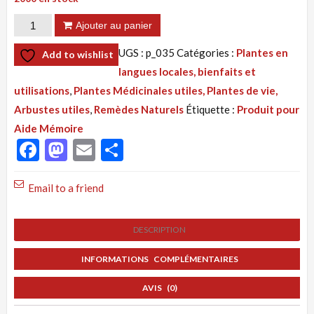
quantité
Ajouter au panier
de
UGS :
p_035
Catégories :
Plantes en
Add to wishlist
Tisane
langues locales, bienfaits et
N°035
utilisations
,
Plantes Médicinales utiles, Plantes de vie,
:
Arbustes utiles
,
Remèdes Naturels
Étiquette :
Produit pour
Aide
Aide Mémoire
Mémoire,
Facebook
Mastodon
Email
Partager
produit
pour
Email to a friend
activer
l'Intelligence
DESCRIPTION
INFORMATIONS COMPLÉMENTAIRES
AVIS (0)