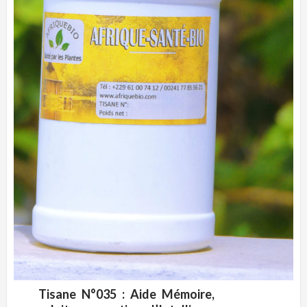
Tisane N°035 : Aide Mémoire,
ADD WISHLIST
CLIQUEZ POUR VOIR