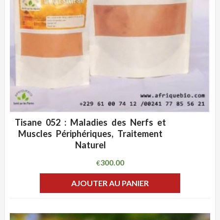
Tisane 052 : Maladies des Nerfs et
ADD WISHLIST
CLIQUEZ POUR VOIR
Muscles Périphériques, Traitement
Naturel
300.00
€
AJOUTER AU PANIER