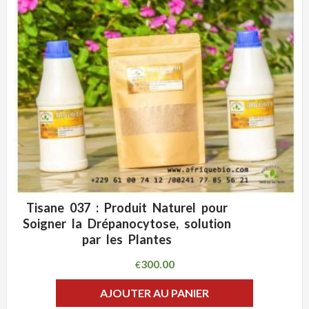
Tisane 037 : Produit Naturel pour
ADD WISHLIST
CLIQUEZ POUR VOIR
Soigner la Drépanocytose, solution
par les Plantes
300.00
€
AJOUTER AU PANIER