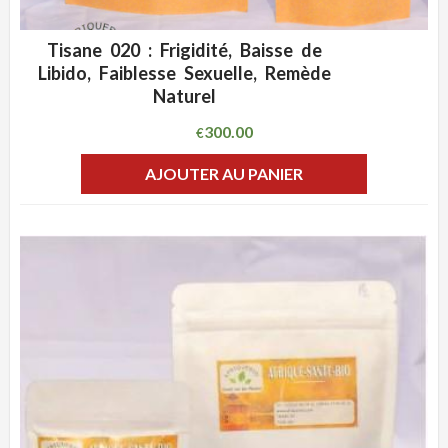
Tisane 020 : Frigidité, Baisse de
ADD WISHLIST
CLIQUEZ POUR VOIR
Libido, Faiblesse Sexuelle, Remède
Naturel
300.00
€
AJOUTER AU PANIER