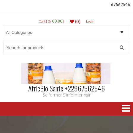
67562546
€0.00
(0)
Cart [ 0 /
]
LogIn
Search
for:
AfricBio Santé +22967562546
Se former S'informer Agir