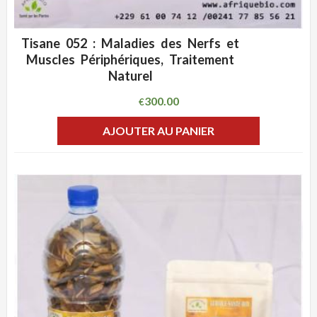
Tisane 052 : Maladies des Nerfs et
ADD WISHLIST
CLIQUEZ POUR VOIR
Muscles Périphériques, Traitement
Naturel
300.00
€
AJOUTER AU PANIER