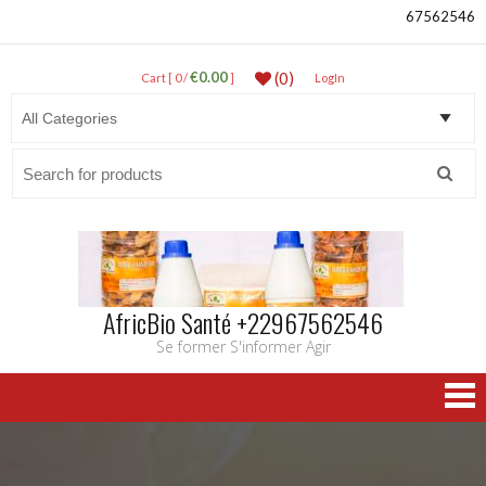
67562546
€0.00
(0)
Cart [ 0 /
]
LogIn
Search
for:
AfricBio Santé +22967562546
Se former S'informer Agir