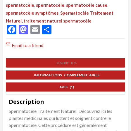
Naturel
spermatocèle
,
spermatocèle
,
spermatocèle cause
,
par
spermatocèle symptômes
,
Spermatocèle Traitement
les
Naturel
,
traitement naturel spermatocèle
Plantes
Facebook
Mastodon
Email
Partager
et
les
Email to a friend
Racines
DESCRIPTION
INFORMATIONS COMPLÉMENTAIRES
AVIS (1)
Description
Spermatocèle Traitement Naturel: Découvrez ici les
plantes médicinales qui luttent et soignent contre le
Spermatocèle. Cette procédure est généralement