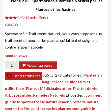
Tisane 278 : Spermatocèle Remède Naturel par les
Plantes et les Racines
(
1
avis client)
Noté
1
€
300.00
3.00
sur 5
Spermatocèle Traitement Naturel, Nous vous proposons un
basé
sur
traitement obtenu par les plantes qui luttent et soignent
notation
client
contre le Spermatocèle
5000 en stock
quantité
Ajouter au panier
de
UGS :
p_278
Catégories :
Plantes en
Add to wishlist
Tisane
langues locales, bienfaits et
278
utilisations
,
Plantes Médicinales utiles, Plantes de vie,
:
Arbustes utiles
,
Remèdes Naturels
Étiquettes :
comment
Spermatocèle
guérie le spermatocèle naturellement
,
remède naturel
Remède
spermatocèle
,
solution par les plantes pour guérir le