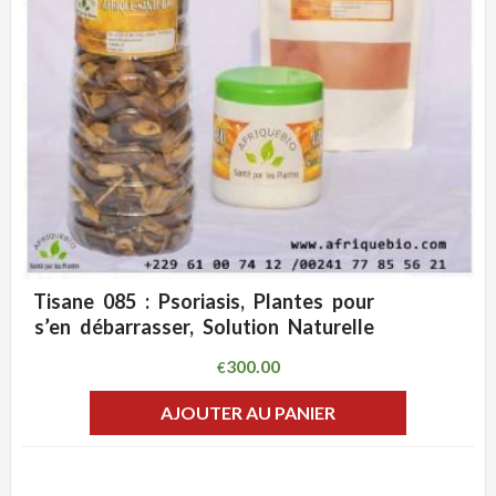
Tisane 085 : Psoriasis, Plantes pour
ADD WISHLIST
CLIQUEZ POUR VOIR
s’en débarrasser, Solution Naturelle
300.00
€
AJOUTER AU PANIER