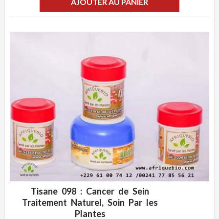
AJOUTER AU PANIER
Tisane 098 : Cancer de Sein
ADD WISHLIST
CLIQUEZ POUR VOIR
Traitement Naturel, Soin Par les
Plantes