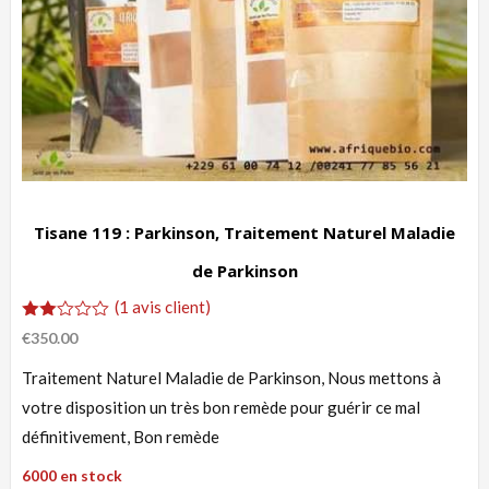
Tisane 119 : Parkinson, Traitement Naturel Maladie
de Parkinson
(
1
avis client)
Noté
1
€
350.00
2.00
sur
Traitement Naturel Maladie de Parkinson, Nous mettons à
5
basé
votre disposition un très bon remède pour guérir ce mal
sur
notation
définitivement, Bon remède
client
6000 en stock