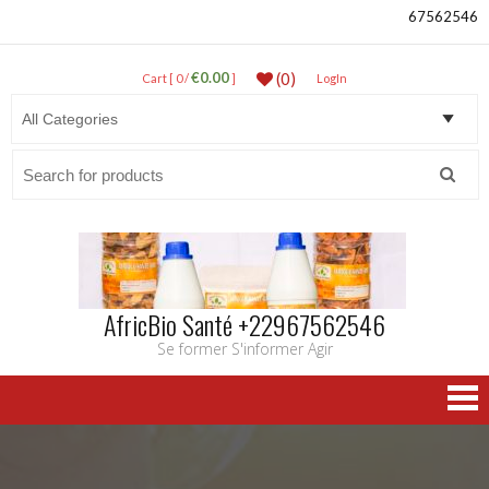
67562546
€0.00
(0)
Cart [ 0 /
]
LogIn
Search
for:
AfricBio Santé +22967562546
Se former S'informer Agir