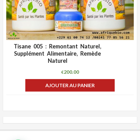
Tisane 005 : Remontant Naturel,
ADD WISHLIST
CLIQUEZ POUR VOIR
Supplément Alimentaire, Remède
Naturel
200.00
€
AJOUTER AU PANIER