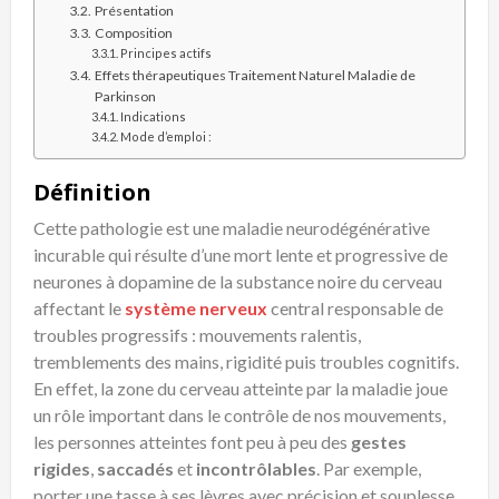
Présentation
Composition
Principes actifs
Effets thérapeutiques Traitement Naturel Maladie de
Parkinson
Indications
Mode d’emploi :
Définition
Cette pathologie est une maladie neurodégénérative
incurable qui résulte d’une mort lente et progressive de
neurones à dopamine de la substance noire du cerveau
affectant le
système nerveux
central responsable de
troubles progressifs : mouvements ralentis,
tremblements des mains, rigidité puis troubles cognitifs.
En effet, la zone du cerveau atteinte par la maladie joue
un rôle important dans le contrôle de nos mouvements,
les personnes atteintes font peu à peu des
gestes
rigides
,
saccadés
et
incontrôlables
. Par exemple,
porter une tasse à ses lèvres avec précision et souplesse