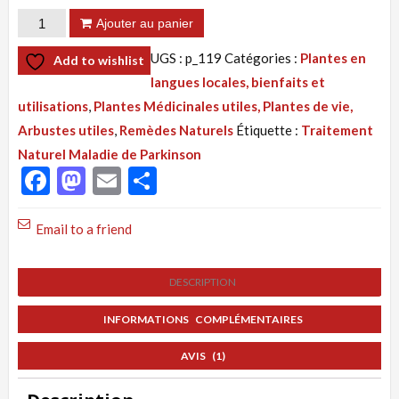
quantité
Ajouter au panier
de
UGS :
p_119
Catégories :
Plantes en
Add to wishlist
Tisane
langues locales, bienfaits et
119
utilisations
,
Plantes Médicinales utiles, Plantes de vie,
:
Arbustes utiles
,
Remèdes Naturels
Étiquette :
Traitement
Parkinson,
Naturel Maladie de Parkinson
Traitement
Facebook
Mastodon
Email
Partager
Naturel
Maladie
Email to a friend
de
Parkinson
DESCRIPTION
INFORMATIONS COMPLÉMENTAIRES
AVIS (1)