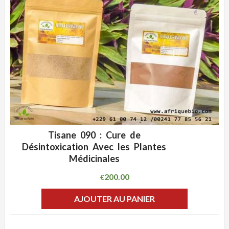
Tisane 090 : Cure de
ADD WISHLIST
CLIQUEZ POUR VOIR
Désintoxication Avec les Plantes
Médicinales
200.00
€
AJOUTER AU PANIER