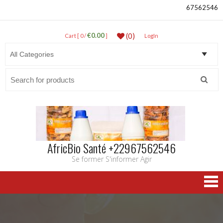
67562546
€0.00
(0)
Cart [ 0 /
]
LogIn
Search
for:
AfricBio Santé +22967562546
Se former S'informer Agir