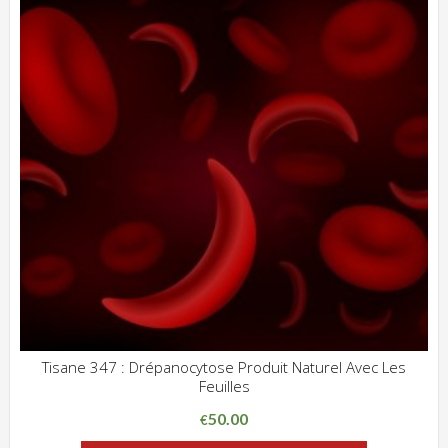
Tisane 347 : Drépanocytose Produit Naturel Avec Les
Feuilles
ADD WISHLIST
CLIQUEZ POUR VOIR
50.00
€