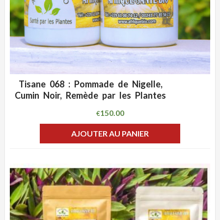
Tisane 068 : Pommade de Nigelle,
ADD WISHLIST
CLIQUEZ POUR VOIR
Cumin Noir, Remède par les Plantes
150.00
€
AJOUTER AU PANIER