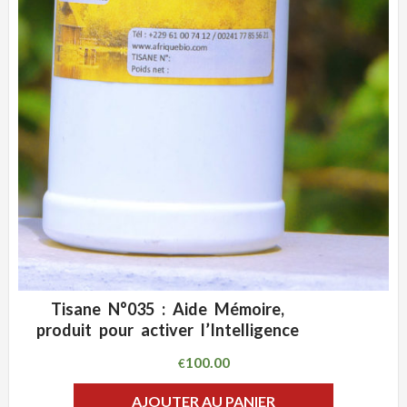
Tisane N°035 : Aide Mémoire,
ADD WISHLIST
CLIQUEZ POUR VOIR
produit pour activer l’Intelligence
100.00
€
AJOUTER AU PANIER