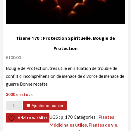
Tisane 170 : Protection Spirituelle, Bougie de
Protection
€
100.00
Bougie de Protection, très utile en situation de trouble de
conflit d’incompréhension de menace de divorce de menace de
guerre Bonne recette
3000 en stock
quantité
Ajouter au panier
de
UGS :
p_170
Catégories :
Plantes
Add to wishlist
Tisane
Médicinales utiles, Plantes de vie,
170