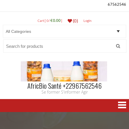
67562546
€0.00
(0)
Cart [ 0 /
]
LogIn
Search
for:
AfricBio Santé +22967562546
Se former S'informer Agir