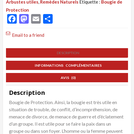
Arbustes utiles
,
Remèdes Naturels
Étiquette :
Bougie de
:
Protection
Protection
Facebook
Mastodon
Email
Partager
Spirituelle,
Bougie
Email to a friend
de
Protection
DESCRIPTION
INFORMATIONS COMPLÉMENTAIRES
AVIS (0)
Description
Bougie de Protection. Ainsi, la bougie est très utile en
situation de trouble, de conflit, d’incompréhension, de
menace de divorce, de menace de guerre et d’éclatement
d’un groupe. Il est utile pour se faire la paix dans un
groupe ou dans son foyer. L’homme ou la femme peuvent