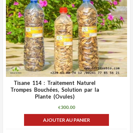
Tisane 114 : Traitement Naturel
ADD WISHLIST
CLIQUEZ POUR VOIR
Trompes Bouchées, Solution par la
Plante (Ovules)
300.00
€
AJOUTER AU PANIER