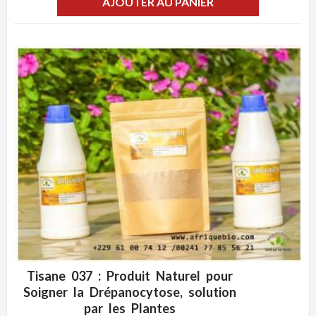
AJOUTER AU PANIER
Tisane 037 : Produit Naturel pour
ADD WISHLIST
CLIQUEZ POUR VOIR
Soigner la Drépanocytose, solution
par les Plantes