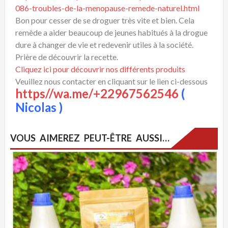
086-troubles-de-la-menopause-remede-naturel.html
Bon pour cesser de se droguer très vite et bien. Cela
remède a aider beaucoup de jeunes habitués à la drogue
dure à changer de vie et redevenir utiles à la société.
Prière de découvrir la recette.
Cliquez ici pour découvrir nos différents produits
Veuillez nous contacter en cliquant sur le lien ci-dessous
https//wa.me/+22967562546
(
Nicolas )
VOUS AIMEREZ PEUT-ÊTRE AUSSI…