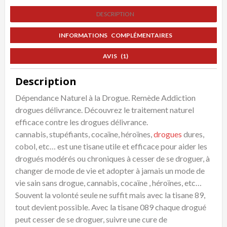
à
DESCRIPTION
la
Drogue
INFORMATIONS COMPLÉMENTAIRES
Dure
Traitement
AVIS (1)
Naturel
Description
Dépendance Naturel à la Drogue. Remède Addiction
drogues délivrance. Découvrez le traitement naturel
efficace contre les drogues délivrance.
cannabis, stupéfiants, cocaïne, héroïnes,
drogues
dures,
cobol, etc… est une tisane utile et efficace pour aider les
drogués modérés ou chroniques à cesser de se droguer, à
changer de mode de vie et adopter à jamais un mode de
vie sain sans drogue, cannabis, cocaïne , héroïnes, etc…
Souvent la volonté seule ne suffit mais avec la tisane 89,
tout devient possible. Avec la tisane 089 chaque drogué
peut cesser de se droguer, suivre une cure de