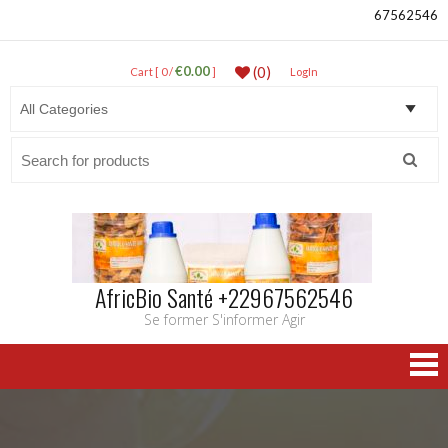
67562546
€0.00
(0)
Cart [ 0 /
]
LogIn
Search
for:
AfricBio Santé +22967562546
Se former S'informer Agir