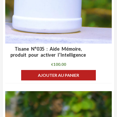
Tisane N°035 : Aide Mémoire,
ADD WISHLIST
CLIQUEZ POUR VOIR
produit pour activer l’Intelligence
100.00
€
AJOUTER AU PANIER