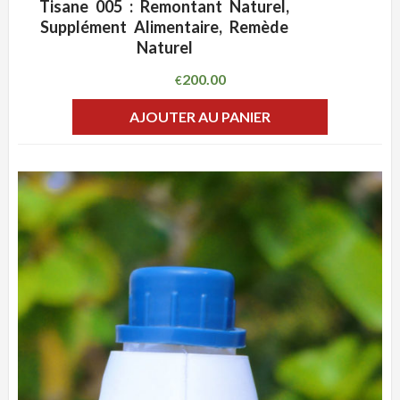
Tisane 005 : Remontant Naturel,
ADD WISHLIST
CLIQUEZ POUR VOIR
Supplément Alimentaire, Remède
Naturel
200.00
€
AJOUTER AU PANIER