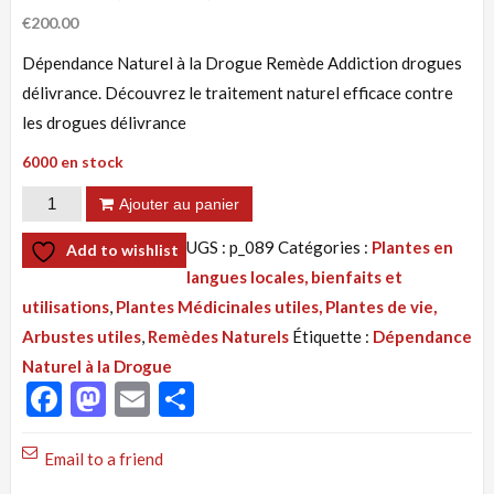
Noté
1
€
200.00
4.00
sur 5
Dépendance Naturel à la Drogue Remède Addiction drogues
basé
sur
délivrance. Découvrez le traitement naturel efficace contre
notation
client
les drogues délivrance
6000 en stock
quantité
Ajouter au panier
de
UGS :
p_089
Catégories :
Plantes en
Add to wishlist
Tisane
langues locales, bienfaits et
089
utilisations
,
Plantes Médicinales utiles, Plantes de vie,
:
Arbustes utiles
,
Remèdes Naturels
Étiquette :
Dépendance
Dépendance
Naturel à la Drogue
à
Facebook
Mastodon
Email
Partager
la
Drogue,
Email to a friend
Addiction