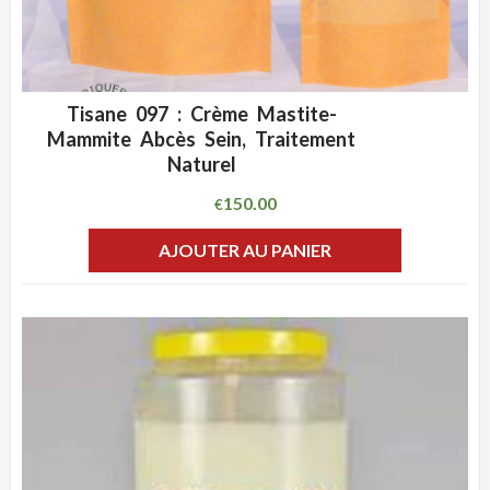
Tisane 097 : Crème Mastite-
ADD WISHLIST
CLIQUEZ POUR VOIR
Mammite Abcès Sein, Traitement
Naturel
150.00
€
AJOUTER AU PANIER