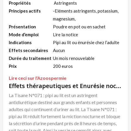
Propriétés
Astringents
Principes actifs
-Eléments astringents, potassium,
magnesium,
Présentation
Poudre en pot ou en sachet
Mode d’emploi
Lire la notice
Indications
Pipi au lit ou énurésie chez l’adulte
Effets secondaires
Aucun
Durée du traitement
Un mois renouvelable
Prix
200 euros
Lire ceci sur l’Azoospermie
Effets thérapeutiques et Enurésie nocturne Traitement Naturel
La Tisane N°071 : pipi au lit est un astringent
antidiurétique destiné aux grands enfants et personnes
adultes qui continuent d’uriner au lit. La Tisane N°071 :
pipi au lit réduit fortement la miction nocturne et bloque
la sécrétion d’urine pendant près de 8 heures de temps,
soit toute la nuit. Ainsi la vessie se remplit alors avec