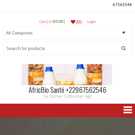
67562546
€0.00
(0)
Cart [ 0 /
]
LogIn
Search
for:
AfricBio Santé +22967562546
Se former S'informer Agir