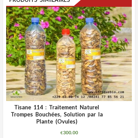
Tisane 114 : Traitement Naturel
ADD WISHLIST
CLIQUEZ POUR VOIR
Trompes Bouchées, Solution par la
Plante (Ovules)
300.00
€