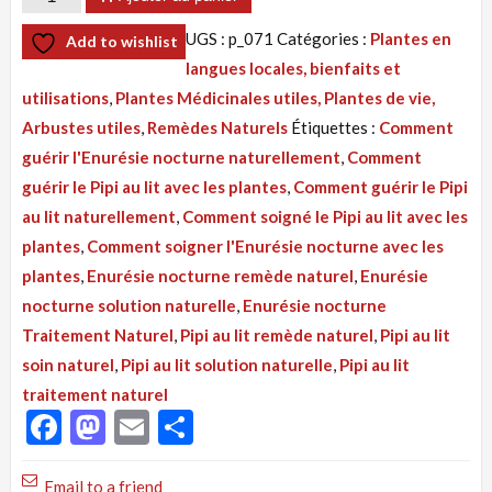
de
UGS :
p_071
Catégories :
Plantes en
Add to wishlist
langues locales, bienfaits et
Tisane
utilisations
,
Plantes Médicinales utiles, Plantes de vie,
071
Arbustes utiles
,
Remèdes Naturels
Étiquettes :
Comment
:
guérir l'Enurésie nocturne naturellement
,
Comment
Pipi
guérir le Pipi au lit avec les plantes
,
Comment guérir le Pipi
au
au lit naturellement
,
Comment soigné le Pipi au lit avec les
lit,
plantes
,
Comment soigner l'Enurésie nocturne avec les
Enurésie
plantes
,
Enurésie nocturne remède naturel
,
Enurésie
nocturne,
nocturne solution naturelle
,
Enurésie nocturne
Traitement
Traitement Naturel
,
Pipi au lit remède naturel
,
Pipi au lit
Naturel
soin naturel
,
Pipi au lit solution naturelle
,
Pipi au lit
traitement naturel
Facebook
Mastodon
Email
Partager
Email to a friend