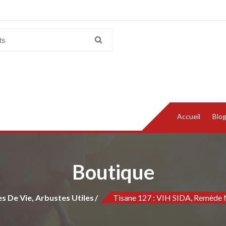
Accueil
Blo
Boutique
es De Vie, Arbustes Utiles
Tisane 127 : VIH SIDA, Remède N