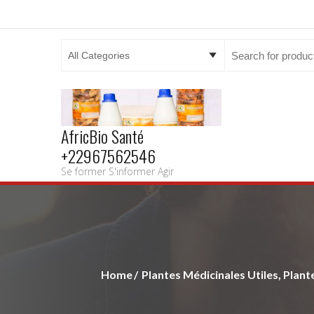
Search
for:
AfricBio Santé
+22967562546
Se former S'informer Agir
Home
Plantes Médicinales Utiles, Plant