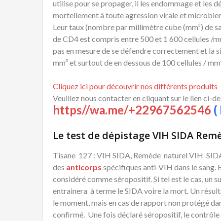
utilise pour se propager, il les endommage et les dé
mortellement à toute agression virale et microbie
Leur taux (nombre par millimètre cube (mm³) de sa
de CD4 est compris entre 500 et 1 600 cellules /mm
pas en mesure de se défendre correctement et la si
mm³ et surtout de en dessous de 100 cellules / mm
Cliquez ici pour découvrir nos différents produits
Veuillez nous contacter en cliquant sur le lien ci-d
https//wa.me/+22967562546
( 
Le test de dépistage VIH SIDA Rem
Tisane 127 : VIH SIDA, Remède naturel VIH SIDA
des
anticorps
spécifiques anti-VIH dans le sang. E
considéré comme séropositif. Si tel est le cas, un s
entrainera à terme le SIDA voire la mort. Un résulta
le moment, mais en cas de rapport non protégé dans
confirmé. Une fois déclaré séropositif, le contrôl