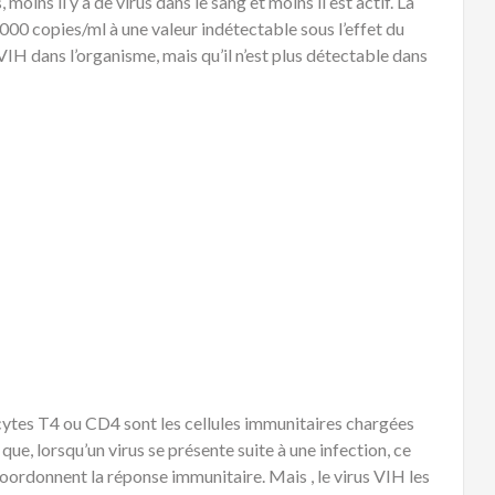
moins il y a de virus dans le sang et moins il est actif. La
 000 copies/ml à une valeur indétectable sous l’effet du
e VIH dans l’organisme, mais qu’il n’est plus détectable dans
tes T4 ou CD4 sont les cellules immunitaires chargées
 que, lorsqu’un virus se présente suite à une infection, ce
oordonnent la réponse immunitaire. Mais , le virus VIH les