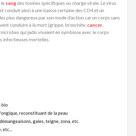
 le
sang
des toxines spécifiques ou charge virale. Le virus
et conduit ainsi à une baisse certaine des CD4 et un
s les plus dangereux par son mode d’action car un corps sans
vent conduire à la mort (grippe, bronchite,
cancer
,
 microbes qui jadis vivaient en symbiose avec le corps
 infectieuses mortelles.
 bio
ifongique, reconstituant de la peau
démangeaisons, gales, teigne, zona, etc.
e, etc…