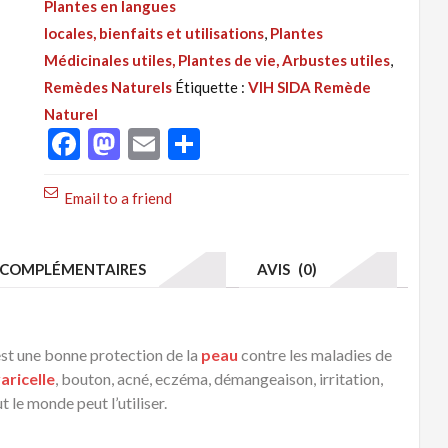
Plantes en langues
127
locales, bienfaits et utilisations
,
Plantes
: VIH
Médicinales utiles, Plantes de vie, Arbustes utiles
,
SIDA,
Remèdes Naturels
Étiquette :
VIH SIDA Remède
Remède
Naturel
Naturel,
Facebook
Mastodon
Email
Partager
Traitement
Naturel
Email to a friend
par
les
Plantes
COMPLÉMENTAIRES
AVIS (0)
st une bonne protection de la
peau
contre les maladies de
aricelle
, bouton, acné, eczéma, démangeaison, irritation,
le monde peut l’utiliser.