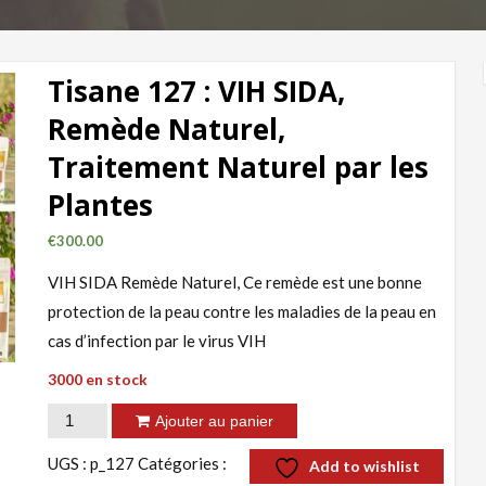
Tisane 127 : VIH SIDA,
Remède Naturel,
Traitement Naturel par les
Plantes
€
300.00
VIH SIDA Remède Naturel, Ce remède est une bonne
protection de la peau contre les maladies de la peau en
cas d’infection par le virus VIH
3000 en stock
quantité
Ajouter au panier
de
UGS :
p_127
Catégories :
Add to wishlist
Tisane