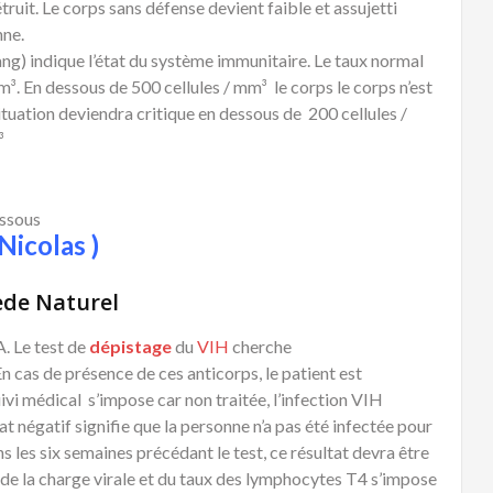
truit. Le corps sans défense devient faible et assujetti
nne.
ng) indique l’état du système immunitaire. Le taux normal
³. En dessous de 500 cellules / mm³ le corps le corps n’est
tuation deviendra critique en dessous de 200 cellules /
³
essous
Nicolas )
ède Naturel
. Le test de
dépistage
du
VIH
cherche
n cas de présence de ces anticorps, le patient est
uivi médical s’impose car non traitée, l’infection VIH
t négatif signifie que la personne n’a pas été infectée pour
 les six semaines précédant le test, ce résultat devra être
e de la charge virale et du taux des lymphocytes T4 s’impose