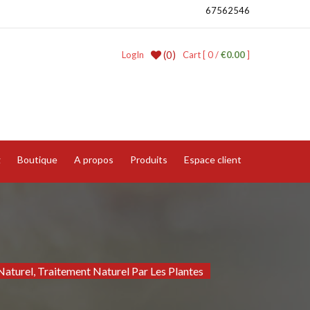
67562546
(0)
LogIn
Cart [ 0 /
€0.00
]
g
Boutique
A propos
Produits
Espace client
aturel, Traitement Naturel Par Les Plantes