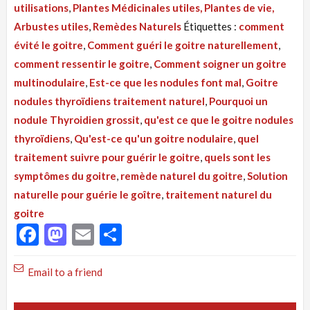
utilisations
,
Plantes Médicinales utiles, Plantes de vie,
:
Arbustes utiles
,
Remèdes Naturels
Étiquettes :
comment
Goitre
évité le goitre
,
Comment guéri le goitre naturellement
,
nodules
comment ressentir le goitre
,
Comment soigner un goitre
thyroïdiens
multinodulaire
,
Est-ce que les nodules font mal
,
Goitre
traitement
nodules thyroïdiens traitement naturel
,
Pourquoi un
naturel
nodule Thyroidien grossit
,
qu'est ce que le goitre nodules
efficace.
thyroïdiens
,
Qu'est-ce qu'un goitre nodulaire
,
quel
traitement suivre pour guérir le goitre
,
quels sont les
symptômes du goitre
,
remède naturel du goitre
,
Solution
naturelle pour guérie le goître
,
traitement naturel du
goitre
Facebook
Mastodon
Email
Partager
Email to a friend