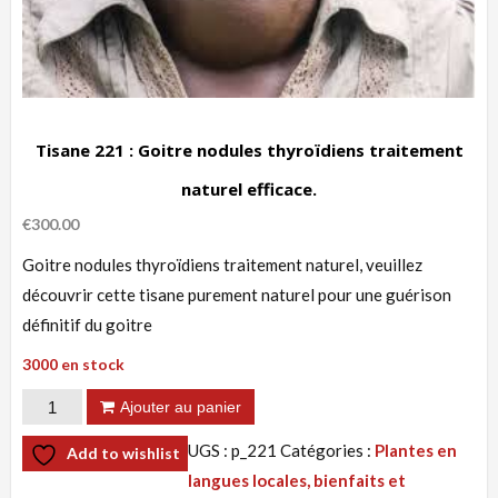
Tisane 221 : Goitre nodules thyroïdiens traitement
naturel efficace.
€
300.00
Goitre nodules thyroïdiens traitement naturel, veuillez
découvrir cette tisane purement naturel pour une guérison
définitif du goitre
3000 en stock
quantité
Ajouter au panier
de
UGS :
p_221
Catégories :
Plantes en
Add to wishlist
Tisane
langues locales, bienfaits et
221