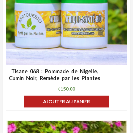
Tisane 068 : Pommade de Nigelle,
ADD WISHLIST
CLIQUEZ POUR VOIR
Cumin Noir, Remède par les Plantes
150.00
€
AJOUTER AU PANIER