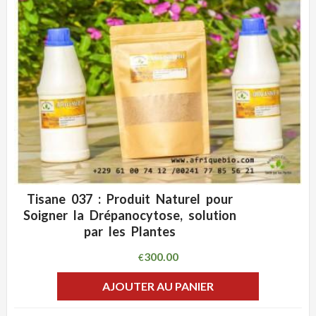
Tisane 037 : Produit Naturel pour
ADD WISHLIST
CLIQUEZ POUR VOIR
Soigner la Drépanocytose, solution
par les Plantes
300.00
€
AJOUTER AU PANIER