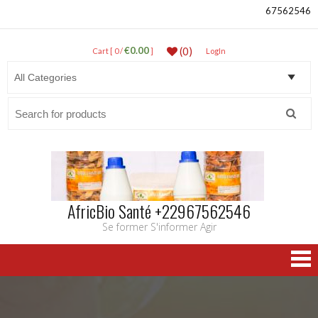
67562546
€0.00
(0)
Cart [ 0 /
]
LogIn
Search
for:
AfricBio Santé +22967562546
Se former S'informer Agir