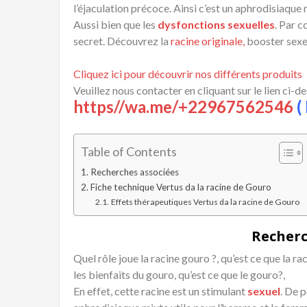
l’éjaculation précoce. Ainsi c’est un aphrodisiaque m
Aussi bien que les
dysfonctions sexuelles
. Par c
secret. Découvrez la
racine originale,
booster sexe
Cliquez ici pour découvrir nos différents produits
Veuillez nous contacter en cliquant sur le lien ci-d
https//wa.me/+22967562546
( 
Table of Contents
Recherches associées
Fiche technique Vertus da la racine de Gouro
Effets thérapeutiques Vertus da la racine de Gouro
Recherc
Quel rôle joue la racine gouro ?, qu’est ce que la r
les bienfaits du gouro, qu’est ce que le gouro?,
En effet, cette racine est un stimulant
sexuel
. De p