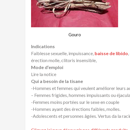
Gouro
Indications
Faiblesse sexuelle, impuissance,
baisse de libido
,
érection molle, clitoris insensible,
Mode d’emploi
Lire la notice
Qui a besoin de la tisane
-Hommes et femmes qui veulent améliorer leurs act
– Femmes frigides, hommes impuissants ou éjacula
-Femmes moins portées sur le sexe en couple
-Hommes ayant des érections faibles, molles.
-Adolescents et personnes âgées. Vertus da la rac
Cliquez ici pour découvrir nos différents produits