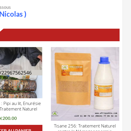
essous
Nicolas )
 Pipi au lit, Enurésie
CLIQUEZ POUR VOIR
 Traitement Naturel
HLIST
200.00
€
Tisane 256: Traitement Naturel
CLIQUEZ POUR VOIR
ER AU PANIER