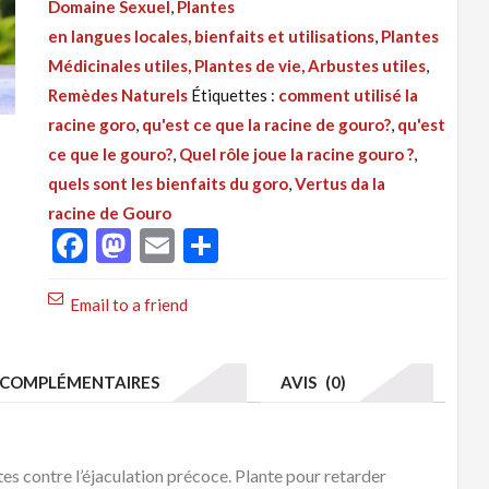
Domaine Sexuel
,
Plantes
072
en langues locales, bienfaits et utilisations
,
Plantes
:
Médicinales utiles, Plantes de vie, Arbustes utiles
,
Racine Gouro,
Remèdes Naturels
Étiquettes :
comment utilisé la
plantes
racine goro
,
qu'est ce que la racine de gouro?
,
qu'est
contre
ce que le gouro?
,
Quel rôle joue la racine gouro ?
,
l'Ejaculation
quels sont les bienfaits du goro
,
Vertus da la
Précoce,
racine de Gouro
Impuissance
Facebook
Mastodon
Email
Partager
Sexuelle
Email to a friend
COMPLÉMENTAIRES
AVIS (0)
tes contre l’éjaculation précoce. Plante pour retarder