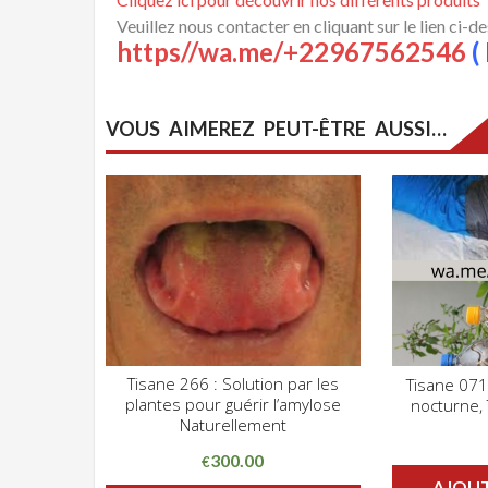
Veuillez nous contacter en cliquant sur le lien ci-d
https//wa.me/+22967562546
( 
VOUS AIMEREZ PEUT-ÊTRE AUSSI…
Tisane 266 : Solution par les
Tisane 071 :
CLIQUEZ POUR VOIR
plantes pour guérir l’amylose
nocturne,
ADD WISHLIST
ADD WIS
Naturellement
300.00
€
AJOUT