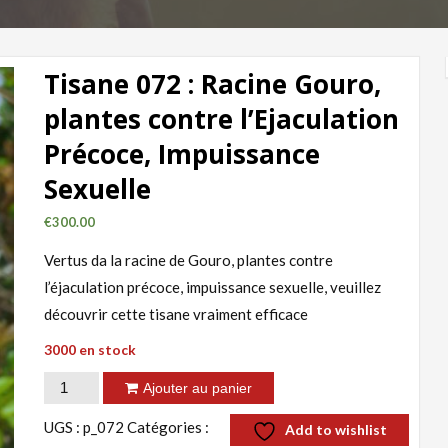
Tisane 072 : Racine Gouro,
plantes contre l’Ejaculation
Précoce, Impuissance
Sexuelle
€
300.00
Vertus da la racine de Gouro, plantes contre
l’éjaculation précoce, impuissance sexuelle, veuillez
découvrir cette tisane vraiment efficace
3000 en stock
quantité
Ajouter au panier
de
UGS :
p_072
Catégories :
Add to wishlist
Tisane