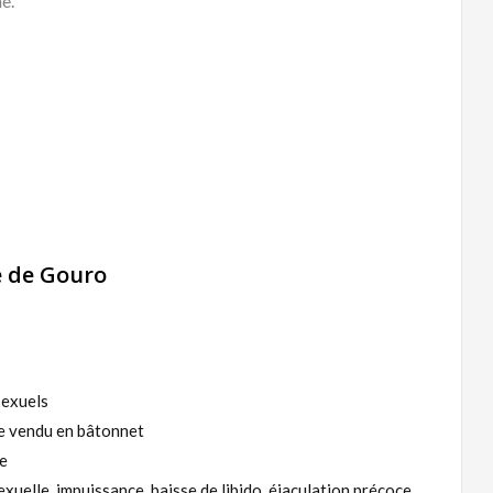
e.
e de Gouro
sexuels
e vendu en bâtonnet
ce
xuelle, impuissance, baisse de libido, éjaculation précoce,