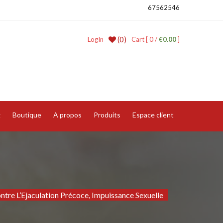
67562546
(0)
LogIn
Cart [ 0 /
€0.00
]
g
Boutique
A propos
Produits
Espace client
ntre L’Ejaculation Précoce, Impuissance Sexuelle