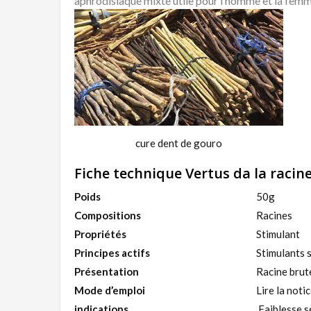
aphrodisiaque mixte utile pour l’homme et la femm
cure dent de gouro
Fiche technique Vertus da la racin
Poids
50g
Compositions
Racines
Propriétés
Stimulant
Principes actifs
Stimulants 
Présentation
Racine brut
Mode d’emploi
Lire la noti
indications
Faiblesse se