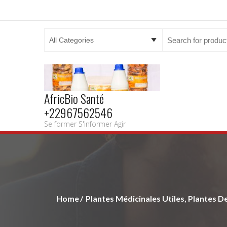
Search
for:
AfricBio Santé
+22967562546
Se former S'informer Agir
Home
Plantes Médicinales Utiles, Plantes De