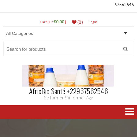
67562546
€0.00
(0)
Cart [ 0 /
]
LogIn
Search
for:
AfricBio Santé +22967562546
Se former S'informer Agir