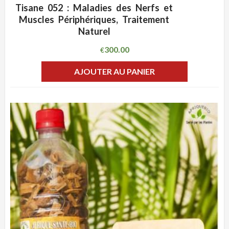
Tisane 052 : Maladies des Nerfs et
ADD WISHLIST
CLIQUEZ POUR VOIR
Muscles Périphériques, Traitement
Naturel
300.00
€
AJOUTER AU PANIER