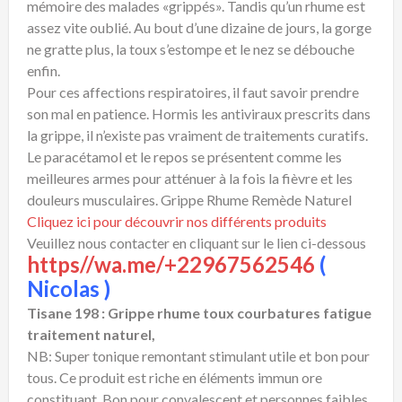
mémoire des malades «grippés». Tandis qu’un rhume est
assez vite oublié. Au bout d’une dizaine de jours, la gorge
ne gratte plus, la toux s’estompe et le nez se débouche
enfin.
Pour ces affections respiratoires, il faut savoir prendre
son mal en patience. Hormis les antiviraux prescrits dans
la grippe, il n’existe pas vraiment de traitements curatifs.
Le paracétamol et le repos se présentent comme les
meilleures armes pour atténuer à la fois la fièvre et les
douleurs musculaires. Grippe Rhume Remède Naturel
Cliquez ici pour découvrir nos différents produits
Veuillez nous contacter en cliquant sur le lien ci-dessous
https//wa.me/+22967562546
(
Nicolas )
Tisane 198 : Grippe rhume toux courbatures fatigue
traitement naturel,
NB: Super tonique remontant stimulant utile et bon pour
tous. Ce produit est riche en éléments immun ore
constituant. Bon pour convalescent et personnes faibles.