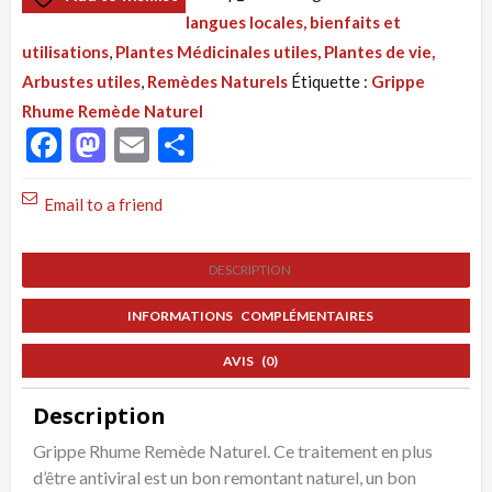
Tisane
langues locales, bienfaits et
198
utilisations
,
Plantes Médicinales utiles, Plantes de vie,
:
Arbustes utiles
,
Remèdes Naturels
Étiquette :
Grippe
Grippe
Rhume Remède Naturel
Rhume
Facebook
Mastodon
Email
Partager
Toux
courbature,
Email to a friend
Remède
Naturel,
DESCRIPTION
INFORMATIONS COMPLÉMENTAIRES
AVIS (0)
Description
Grippe Rhume Remède Naturel. Ce traitement en plus
d’être antiviral est un bon remontant naturel, un bon