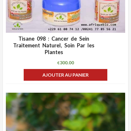
Tisane 098 : Cancer de Sein
ADD WISHLIST
CLIQUEZ POUR VOIR
Traitement Naturel, Soin Par les
Plantes
300.00
€
AJOUTER AU PANIER