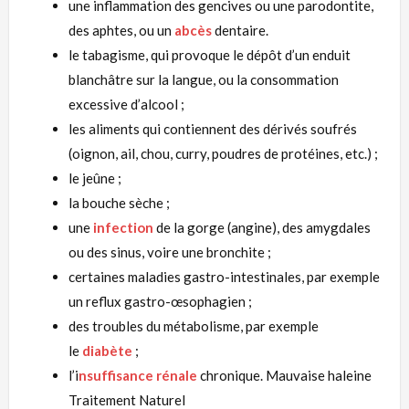
une inflammation des gencives ou une parodontite,
des
aphtes
, ou un
abcès
dentaire.
le tabagisme, qui provoque le dépôt d’un enduit
blanchâtre sur la langue, ou la consommation
excessive d’
alcool
;
les aliments qui contiennent des dérivés soufrés
(oignon, ail, chou, curry, poudres de protéines, etc.) ;
le jeûne ;
la bouche sèche ;
une
infection
de la gorge (angine), des amygdales
ou des
sinus
, voire une bronchite ;
certaines maladies gastro-intestinales, par exemple
un reflux gastro-œsophagien ;
des troubles du
métabolisme
, par exemple
le
diabète
;
l’
i
nsuffisance rénale
chronique
. Mauvaise haleine
Traitement Naturel