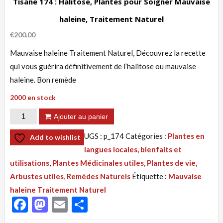
Tisane 174 : Halitose, Plantes pour Soigner Mauvaise
haleine, Traitement Naturel
€
200.00
Mauvaise haleine Traitement Naturel, Découvrez la recette
qui vous guérira définitivement de l’halitose ou mauvaise
haleine. Bon remède
2000 en stock
quantité
Ajouter au panier
de
UGS :
p_174
Catégories :
Plantes en
Add to wishlist
Tisane
langues locales, bienfaits et
174
utilisations
,
Plantes Médicinales utiles, Plantes de vie,
:
Arbustes utiles
,
Remèdes Naturels
Étiquette :
Mauvaise
Halitose,
haleine Traitement Naturel
Plantes
Facebook
Mastodon
Email
Partager
pour
Soigner