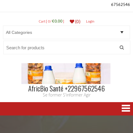
67562546
€0.00
(0)
Cart [ 0 /
]
LogIn
Search
for:
AfricBio Santé +22967562546
Se former S'informer Agir