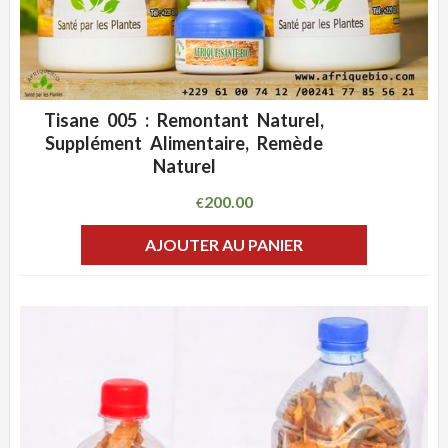
Tisane 005 : Remontant Naturel,
ADD WISHLIST
CLIQUEZ POUR VOIR
Supplément Alimentaire, Remède
Naturel
200.00
€
AJOUTER AU PANIER