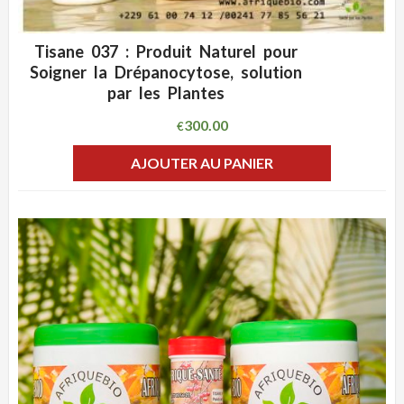
Tisane 037 : Produit Naturel pour
ADD WISHLIST
CLIQUEZ POUR VOIR
Soigner la Drépanocytose, solution
par les Plantes
300.00
€
AJOUTER AU PANIER