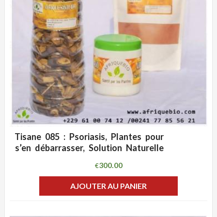
Tisane 085 : Psoriasis, Plantes pour
ADD WISHLIST
CLIQUEZ POUR VOIR
s’en débarrasser, Solution Naturelle
300.00
€
AJOUTER AU PANIER