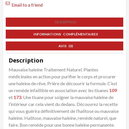
Email to a friend
Mauvaise
haleine,
DESCRIPTION
Traitement
Naturel
INFORMATIONS COMPLÉMENTAIRES
AVIS (0)
Description
Mauvaise haleine Traitement Naturel. Plantes
médicinales en action pour purifier le corps et procurer
une haleine de rêve. Prière de découvrir la formule. C’est
un remède infaillible en association avec les tisanes
109
et
173
. Une tisane pour soigner la mauvaise haleine de
l’intérieur car cela vient du dedans. Découvrez la recette
qui vous guérira définitivement de l’halitose ou mauvaise
haleine. Halitose, mauvaise haleine, remède naturel, que
faire. Bon remède pour une bonne haleine permanente.