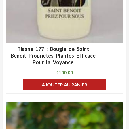
Tisane 177 : Bougie de Saint
ADD WISHLIST
CLIQUEZ POUR VOIR
Benoit Propriétés Plantes Efficace
Pour la Voyance
100.00
€
AJOUTER AU PANIER