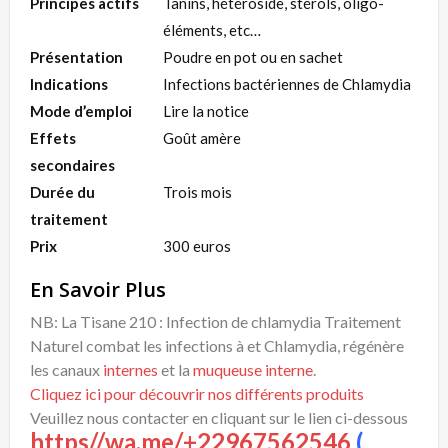
Principes actifs
Tanins, hétéroside, stérols, oligo-
éléments, etc…
Présentation
Poudre en pot ou en sachet
Indications
Infections bactériennes de Chlamydia
Mode d’emploi
Lire la notice
Effets
Goût amère
secondaires
Durée du
Trois mois
traitement
Prix
300 euros
En Savoir Plus
NB: La Tisane 210 : Infection de chlamydia Traitement
Naturel combat les infections à et Chlamydia, régénère
les canaux
internes
et la
muqueuse interne
.
Cliquez ici pour découvrir nos différents produits
Veuillez nous contacter en cliquant sur le lien ci-dessous
https//wa.me/+22967562546
(