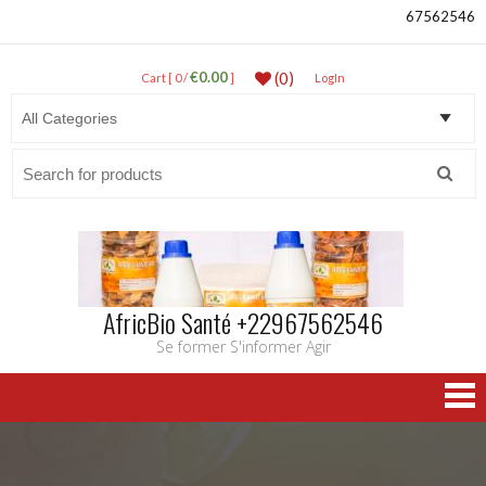
67562546
€0.00
(0)
Cart [ 0 /
]
LogIn
Search
for:
AfricBio Santé +22967562546
Se former S'informer Agir