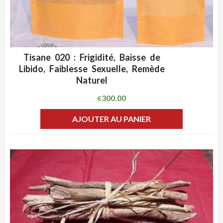
Tisane 020 : Frigidité, Baisse de
ADD WISHLIST
CLIQUEZ POUR VOIR
Libido, Faiblesse Sexuelle, Remède
Naturel
300.00
€
AJOUTER AU PANIER