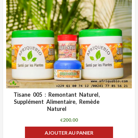
Tisane 005 : Remontant Naturel,
ADD WISHLIST
CLIQUEZ POUR VOIR
Supplément Alimentaire, Remède
Naturel
200.00
€
AJOUTER AU PANIER