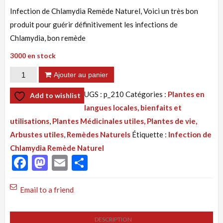
Infection de Chlamydia Remède Naturel, Voici un très bon
produit pour guérir définitivement les infections de
Chlamydia, bon remède
3000 en stock
quantité
Ajouter au panier
de
UGS :
p_210
Catégories :
Plantes en
Add to wishlist
Tisane
langues locales, bienfaits et
210
utilisations
,
Plantes Médicinales utiles, Plantes de vie,
:
Arbustes utiles
,
Remèdes Naturels
Étiquette :
Infection de
Infection
Chlamydia Remède Naturel
de
Facebook
Mastodon
Email
Partager
Chlamydia
Remède
Email to a friend
Naturel
DESCRIPTION