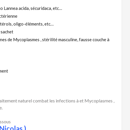
o Lannea acida, sécuridaca, etc…
ctérienne
stérols, oligo-éléments, etc…
 sachet
nes de Mycoplasmes , stérilité masculine, fausse couche à
ement
aitement naturel combat les infections à et Mycoplasmes ,
e.
essous
Nicolas )