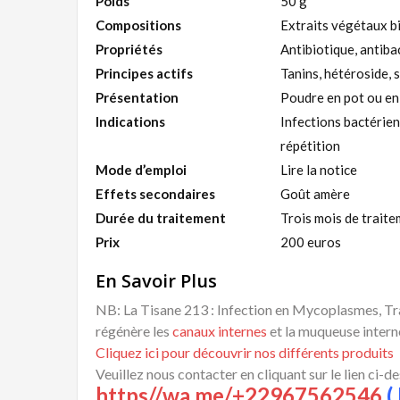
Poids
50 g
Compositions
Extraits végétaux bi
Propriétés
Antibiotique, antiba
Principes actifs
Tanins, hétéroside, 
Présentation
Poudre en pot ou en
Indications
Infections bactérien
répétition
Mode d’emploi
Lire la notice
Effets secondaires
Goût amère
Durée du traitement
Trois mois de trait
Prix
200 euros
En Savoir Plus
NB: La Tisane 213 : Infection en Mycoplasmes, Tr
régénère les
canaux internes
et la muqueuse intern
Cliquez ici pour découvrir nos différents produits
Veuillez nous contacter en cliquant sur le lien ci-d
https//wa.me/+22967562546
( 