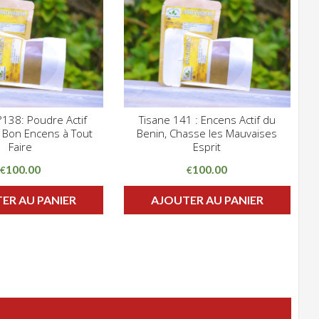
138: Poudre Actif
Tisane 141 : Encens Actif du
CLIQUEZ POUR VOIR
CLIQUEZ POUR VOIR
. Bon Encens à Tout
Benin, Chasse les Mauvaises
HLIST
ADD WISHLIST
Faire
Esprit
100.00
100.00
€
€
ER AU PANIER
AJOUTER AU PANIER