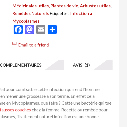
:
Médicinales utiles, Plantes de vie, Arbustes utiles
,
Infection
Remèdes Naturels
Étiquette :
Infection à
à
Mycoplasmes
Mycoplasmes,
Facebook
Mastodon
Email
Partager
Soin
Naturel
Email to a friend
COMPLÉMENTAIRES
AVIS (1)
al pour combattre cette infection qui rend l’homme
en mener une grossesse à son terme. En effet cela
ne en Mycoplasmes, que faire ? Cette une bactérie qui tue
fausses couches
chez la femme. Recette ou remède pour
oplasmes, Traitement naturel infection est une bonne