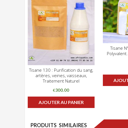
Tisane N°
Polyvalent
ADD WIS
Tisane 130 : Purification du sang,
CLIQUEZ POUR VOIR
artères, veines, vaisseaux,
ADD WISHLIST
AJOUT
Traitement Naturel
300.00
€
AJOUTER AU PANIER
PRODUITS SIMILAIRES