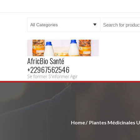
Search
for:
AfricBio Santé
+22967562546
Se former S'informer Agir
Home
Plantes Médicinales Ut