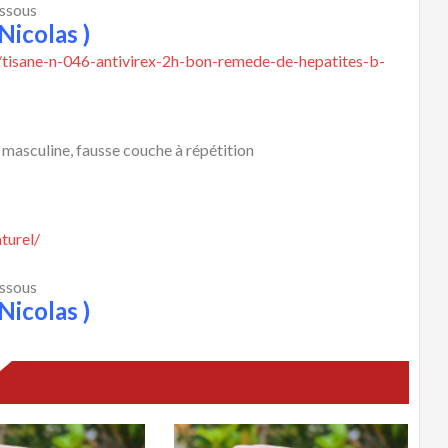
essous
Nicolas )
/tisane-n-046-antivirex-2h-bon-remede-de-hepatites-b-
 masculine, fausse couche à répétition
turel/
essous
Nicolas )