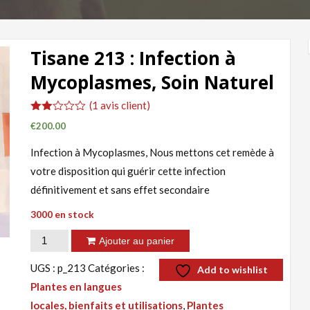
Tisane 213 : Infection à
Mycoplasmes, Soin Naturel
(
1
avis client)
Noté
1
€
200.00
2.00
sur
Infection à Mycoplasmes, Nous mettons cet remède à
5
basé
votre disposition qui guérir cette infection
sur
notation
définitivement et sans effet secondaire
client
3000 en stock
quantité
Ajouter au panier
de
UGS :
p_213
Catégories :
Add to wishlist
Tisane
Plantes en langues
213
locales, bienfaits et utilisations
,
Plantes