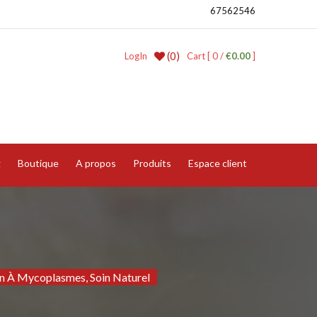
67562546
(0)
LogIn
Cart [ 0 /
€0.00
]
g
Boutique
A propos
Produits
Espace client
on À Mycoplasmes, Soin Naturel