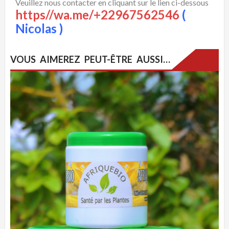
Veuillez nous contacter en cliquant sur le lien ci-dessous
https//wa.me/+22967562546
(
Nicolas )
VOUS AIMEREZ PEUT-ÊTRE AUSSI…