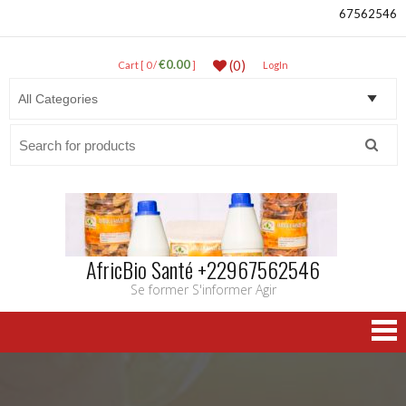
67562546
€0.00
(0)
Cart [ 0 /
]
LogIn
Search
for:
AfricBio Santé +22967562546
Se former S'informer Agir