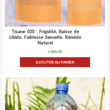
Tisane 020 : Frigidité, Baisse de
ADD WISHLIST
CLIQUEZ POUR VOIR
Libido, Faiblesse Sexuelle, Remède
Naturel
300.00
€
AJOUTER AU PANIER