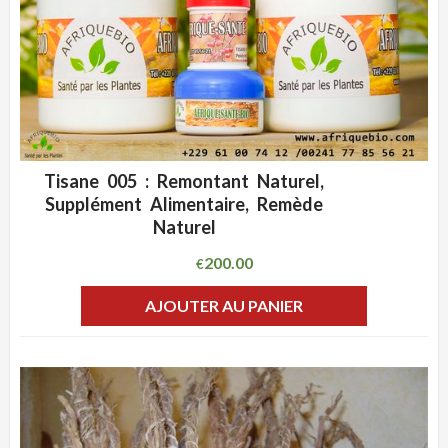
Tisane 005 : Remontant Naturel,
ADD WISHLIST
CLIQUEZ POUR VOIR
Supplément Alimentaire, Remède
Naturel
200.00
€
AJOUTER AU PANIER