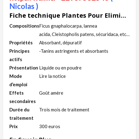
Nicolas )
Fiche technique Plantes Pour Eliminer le Fibrome
Compositions
Ficus gnaphalocarpa, lannea
acida, Cleistopholis patens, sécuridaca, etc…
Propriétés
Absorbant, dépuratif
Principes
-Tanins astringents et absorbants
actifs
Présentation
Liquide ou en poudre
Mode
Lire la notice
d’emploi
Effets
Goût amère
secondaires
Durée du
Trois mois de traitement
traitement
Prix
300 euros