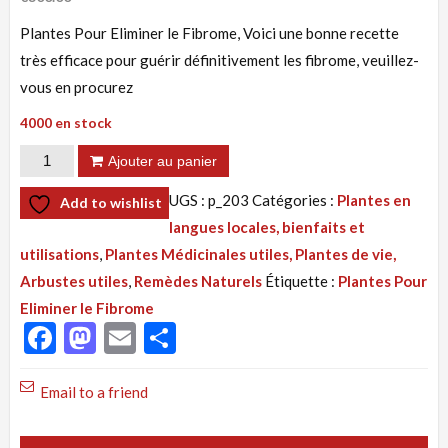
Plantes Pour Eliminer le Fibrome, Voici une bonne recette
très efficace pour guérir définitivement les fibrome, veuillez-
vous en procurez
4000 en stock
quantité
Ajouter au panier
de
UGS :
p_203
Catégories :
Plantes en
Add to wishlist
Tisane
langues locales, bienfaits et
203
utilisations
,
Plantes Médicinales utiles, Plantes de vie,
:
Arbustes utiles
,
Remèdes Naturels
Étiquette :
Plantes Pour
Mogha-
Eliminer le Fibrome
Mogha,
Facebook
Mastodon
Email
Partager
Plantes
Pour
Email to a friend
Eliminer
le