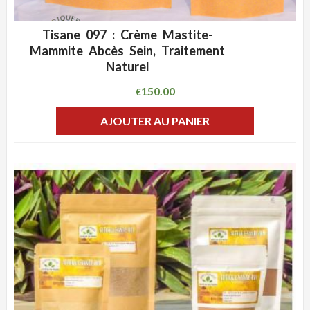
Tisane 097 : Crème Mastite-
ADD WISHLIST
CLIQUEZ POUR VOIR
Mammite Abcès Sein, Traitement
Naturel
150.00
€
AJOUTER AU PANIER