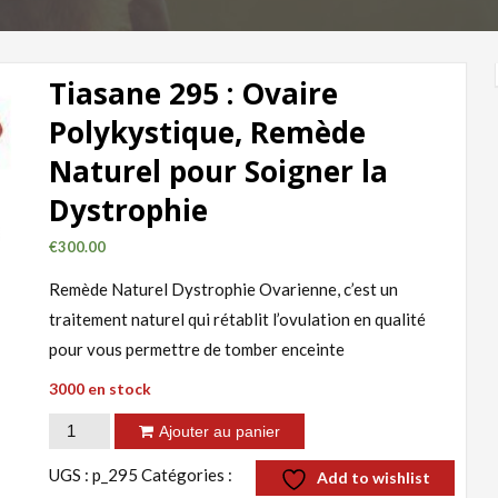
Tiasane 295 : Ovaire
Polykystique, Remède
Naturel pour Soigner la
Dystrophie
€
300.00
Remède Naturel Dystrophie Ovarienne, c’est un
traitement naturel qui rétablit l’ovulation en qualité
pour vous permettre de tomber enceinte
3000 en stock
quantité
Ajouter au panier
de
UGS :
p_295
Catégories :
Add to wishlist
Tiasane