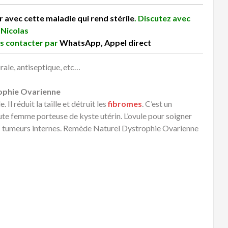
ir avec cette maladie qui rend stérile
. Discutez avec
Nicolas
us contacter par
WhatsApp
,
Appel direct
rale, antiseptique, etc…
ophie Ovarienne
Il réduit la taille et détruit les
fibromes
. C’est un
ute femme porteuse de kyste utérin. L’ovule pour soigner
les tumeurs internes. Remède Naturel Dystrophie Ovarienne