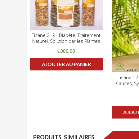
Tisane 219 : Diabète, Traitement
CLIQUEZ POUR VOIR
Naturel, Solution par les Plantes
ADD WISHLIST
300.00
€
AJOUTER AU PANIER
Tisane 12
Causes, S
ADD WIS
AJOUT
PRODUITS SIMILAIRES