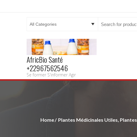
Search
for:
AfricBio Santé
+22967562546
Se former S'informer Agir
Home
Plantes Médicinales Utiles, Plantes