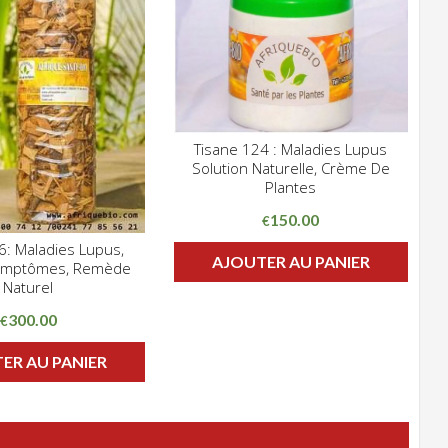
Tisane 124 : Maladies Lupus
CLIQUEZ POUR VOIR
Solution Naturelle, Crème De
ADD WISHLIST
Plantes
150.00
€
6: Maladies Lupus,
CLIQUEZ POUR VOIR
AJOUTER AU PANIER
ymptômes, Remède
HLIST
Naturel
300.00
€
ER AU PANIER