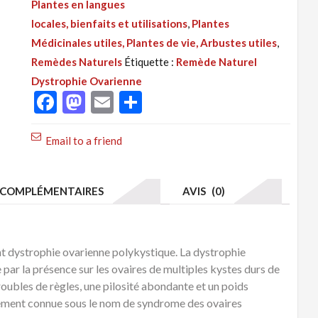
Plantes en langues
295
locales, bienfaits et utilisations
,
Plantes
:
Médicinales utiles, Plantes de vie, Arbustes utiles
,
Ovaire
Remèdes Naturels
Étiquette :
Remède Naturel
Polykystique,
Dystrophie Ovarienne
Remède
Facebook
Mastodon
Email
Partager
Naturel
pour
Email to a friend
Soigner
la
Dystrophie
COMPLÉMENTAIRES
AVIS (0)
 dystrophie ovarienne polykystique. La dystrophie
par la présence sur les ovaires de multiples kystes durs de
troubles de règles, une pilosité abondante et un poids
ement connue sous le nom de syndrome des ovaires