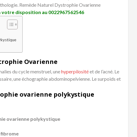
athologie. Remède Naturel Dystrophie Ovarienne
à votre disposition au
0022967562546
ykystique
rophie Ovarienne
lies du cycle menstruel, une
hyperpilosité
et de l’acné. Le
essaire, une échographie abdominopelvienne. Le surpoids et
rophie ovarienne polykystique
hie ovarienne polykystique
e fibrome