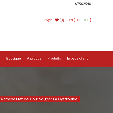
67562546
(0)
LogIn
Cart [ 0 /
€0.00
]
g
Boutique
A propos
Produits
Espace client
, Remède Naturel Pour Soigner La Dystrophie