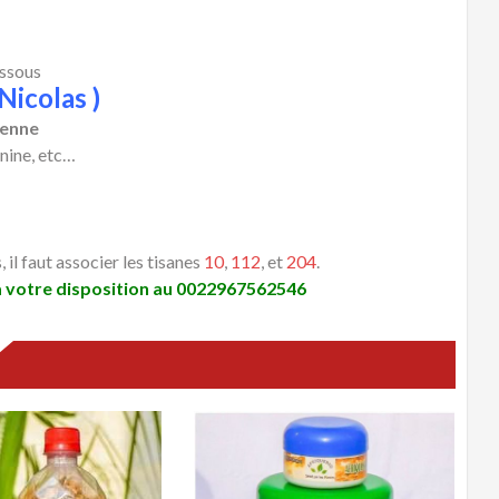
essous
Nicolas )
ienne
inine, etc…
il faut associer les tisanes
10
,
112
, et
204
.
à votre disposition au
0022967562546