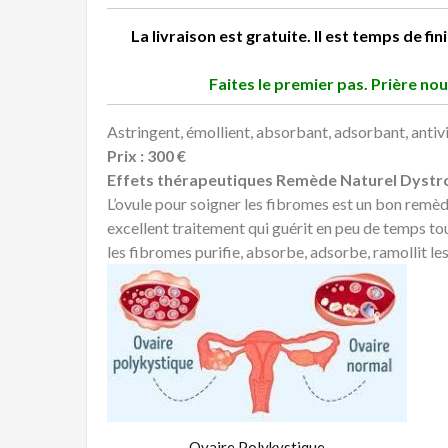
La livr
aison est gratuite. Il est temps de fin
Faites le premier pas. Prière no
Astringent, émollient, absorbant, adsorbant, antivi
Prix : 300 €
Effets thérapeutiques Remède Naturel Dystr
L’ovule pour soigner les fibromes est un bon remède. 
excellent traitement qui guérit en peu de temps to
les fibromes purifie, absorbe, adsorbe, ramollit 
Ovaire Polykystique