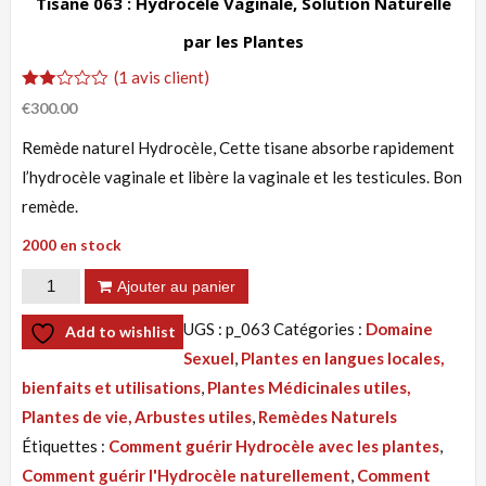
Tisane 063 : Hydrocèle Vaginale, Solution Naturelle
par les Plantes
(
1
avis client)
Noté
1
€
300.00
2.00
sur
Remède naturel Hydrocèle, Cette tisane absorbe rapidement
5
basé
l’hydrocèle vaginale et libère la vaginale et les testicules. Bon
sur
notation
remède.
client
2000 en stock
quantité
Ajouter au panier
de
UGS :
p_063
Catégories :
Domaine
Add to wishlist
Tisane 063
Sexuel
,
Plantes en langues locales,
:
bienfaits et utilisations
,
Plantes Médicinales utiles,
Hydrocèle
Plantes de vie, Arbustes utiles
,
Remèdes Naturels
Vaginale,
Étiquettes :
Comment guérir Hydrocèle avec les plantes
,
Solution
Comment guérir l'Hydrocèle naturellement
,
Comment