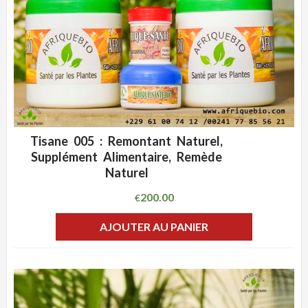
Tisane 005 : Remontant Naturel,
ADD WISHLIST
CLIQUEZ POUR VOIR
Supplément Alimentaire, Remède
Naturel
200.00
€
AJOUTER AU PANIER