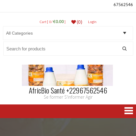
67562546
€0.00
(0)
Cart [ 0 /
]
LogIn
Search
for:
AfricBio Santé +22967562546
Se former S'informer Agir