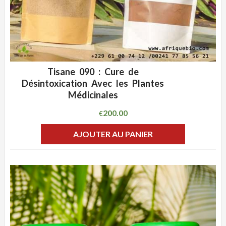
Tisane 090 : Cure de
ADD WISHLIST
CLIQUEZ POUR VOIR
Désintoxication Avec les Plantes
Médicinales
200.00
€
AJOUTER AU PANIER