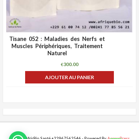
Tisane 052 : Maladies des Nerfs et
ADD WISHLIST
CLIQUEZ POUR VOIR
Muscles Périphériques, Traitement
Naturel
300.00
€
AJOUTER AU PANIER
© 2022 AfricBio Santé +22967562546 - Powered By
AccessPress