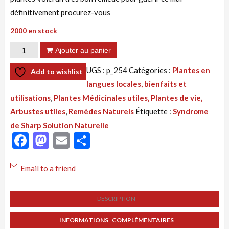
définitivement procurez-vous
2000 en stock
quantité
Ajouter au panier
de
UGS :
p_254
Catégories :
Plantes en
Add to wishlist
Tisane
langues locales, bienfaits et
254
utilisations
,
Plantes Médicinales utiles, Plantes de vie,
:
Arbustes utiles
,
Remèdes Naturels
Étiquette :
Syndrome
Connective
de Sharp Solution Naturelle
Mixte,
Facebook
Mastodon
Email
Partager
Syndrome
de
Email to a friend
Sharp,
Solution
DESCRIPTION
Naturelle
INFORMATIONS COMPLÉMENTAIRES