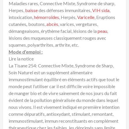
Maladies rares, Connective Mixte, Syndrome de sharp,
Herpes,
baisse
des défenses immunitaires,
VIH sida
,
intoxication,
hémorroïdes
, Herpès,
Varicelle
, Eruptions
cutanées
,
boutons,
abcès
, varices, vergetures,
démangeaisons, érythème facial, lésions de la
peau
,
lésions des muqueuses classiquement rouges avec
squames, polyarthrites, arthrite, etc.
Mode d’emploi :
Lire la notice
La Tisane 254: Connective Mixte, Syndrome de Sharp,
Soin Naturel est un supplément alimentaire
immunostimulant équilibré en éléments actifs que tout le
monde peut l’utiliser car il est difficile voire impossible
de manger bio et de vivre sainement de nos jours du fait
évident de la pollution généralisée du monde dans lequel
nous vivons. Il est vivement indiqué en première intention
comme dépuratifs, antioxydant, stimulant, remontant,
immunostimulant, immun reconstituants en complément
thérapeutique chez les faibles, les déprimés sans limite