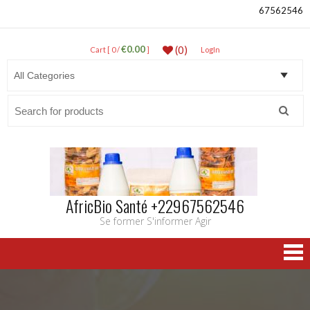
67562546
€0.00
(0)
Cart [ 0 /
]
LogIn
Search
for:
AfricBio Santé +22967562546
Se former S'informer Agir