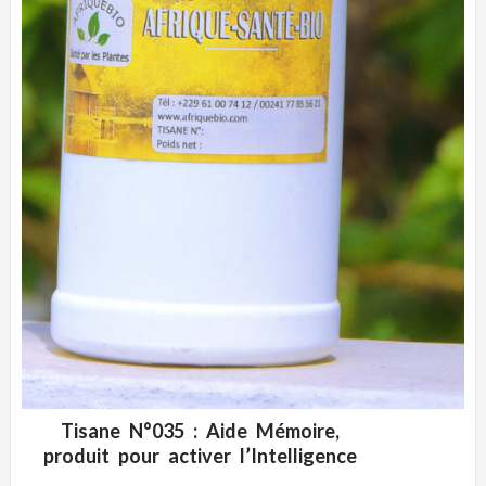
Tisane N°035 : Aide Mémoire,
ADD WISHLIST
CLIQUEZ POUR VOIR
produit pour activer l’Intelligence