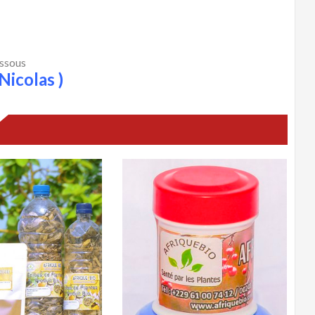
essous
Nicolas )