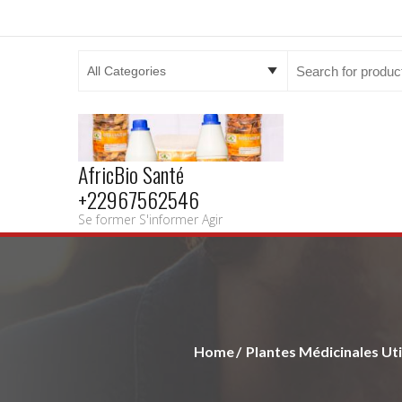
Search
for:
AfricBio Santé
+22967562546
Se former S'informer Agir
Home
Plantes Médicinales Uti