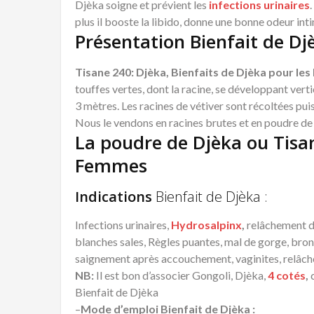
Djèka soigne et prévient les
infections urinaires
plus il booste la libido, donne une bonne odeur int
Présentation Bienfait de Dj
Tisane 240: Djèka, Bienfaits de Djèka pour le
touffes vertes, dont la racine, se développant vert
3 mètres. Les racines de vétiver sont récoltées pui
Nous le vendons en racines brutes et en poudre de 
La poudre de Djèka ou Tisa
Femmes
Indications
Bienfait de Djèka :
Infections urinaires,
Hydrosalpinx
,
relâchement d
blanches sales, Règles puantes, mal de gorge, bron
saignement après accouchement, vaginites, relâc
NB:
Il est bon d’associer Gongoli, Djèka,
4
cotés
,
c
Bienfait de Djèka
–
Mode d’emploi Bienfait de Djèka :