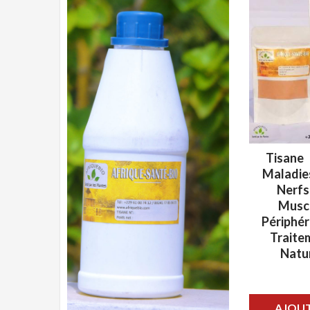
Tisane 
ADD WIS
Maladie
Nerfs
Musc
Périphér
Traite
Natu
AJOUT