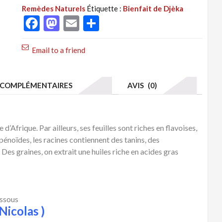
Bienfait
Remèdes Naturels
Étiquette :
Bienfait de Djèka
de
Facebook
Mastodon
Email
Partager
Djèka
Pour
Email to a friend
Les
Femmes
COMPLÉMENTAIRES
AVIS (0)
 d’Afrique. Par ailleurs, ses feuilles sont riches en flavoises,
rpénoïdes, les racines contiennent des tanins, des
 Des graines, on extrait une huiles riche en acides gras
essous
Nicolas )