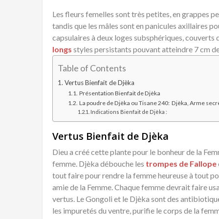
Les fleurs femelles sont très petites, en grappes p
tandis que les mâles sont en panicules axillaires po
capsulaires à deux loges subsphériques, couverts de
longs
styles persistants pouvant atteindre 7 cm de
Table of Contents
Vertus Bienfait de Djèka
Présentation Bienfait de Djèka
La poudre de Djèka ou Tisane 240: Djèka, Arme se
Indications Bienfait de Djèka :
Vertus Bienfait de Djèka
Dieu a créé cette plante pour le bonheur de la F
femme. Djèka débouche les
trompes de Fallope
tout faire pour rendre la femme heureuse à tout po
amie de la Femme. Chaque femme devrait faire usa
vertus. Le Gongoli et le Djèka sont des antibiotique
les impuretés du ventre, purifie le corps de la fem