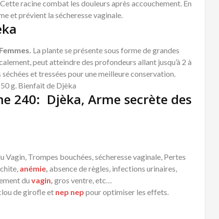
. Cette racine combat les douleurs après accouchement. En
ime et prévient la sécheresse vaginale.
èka
s Femmes.
La plante se présente sous forme de grandes
icalement, peut atteindre des profondeurs allant jusqu’à 2 à
s séchées et tressées pour une meilleure conservation.
50 g. Bienfait de Djèka
ne 240: Djèka, Arme secrète des
u Vagin, Trompes bouchées, sécheresse vaginale, Pertes
chite,
anémie
,
absence de règles, infections urinaires,
hement du
vagin
,
gros ventre, etc…
lou de girofle et
nep nep
pour optimiser les effets.