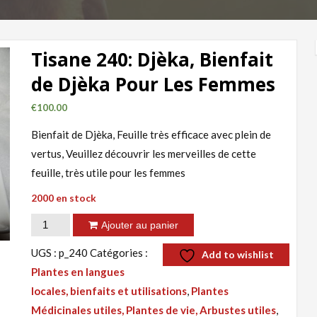
Tisane 240: Djèka, Bienfait
de Djèka Pour Les Femmes
€
100.00
Bienfait de Djèka, Feuille très efficace avec plein de
vertus, Veuillez découvrir les merveilles de cette
feuille, très utile pour les femmes
2000 en stock
quantité
Ajouter au panier
de
UGS :
p_240
Catégories :
Add to wishlist
Tisane
Plantes en langues
240:
locales, bienfaits et utilisations
,
Plantes
Djèka,
Médicinales utiles, Plantes de vie, Arbustes utiles
,