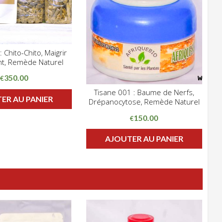
 Chito-Chito, Maigrir
CLIQUEZ POUR VOIR
t, Remède Naturel
HLIST
350.00
€
Tisane 001 : Baume de Nerfs,
CLIQUEZ POUR VOIR
ER AU PANIER
Drépanocytose, Remède Naturel
ADD WISHLIST
150.00
€
AJOUTER AU PANIER