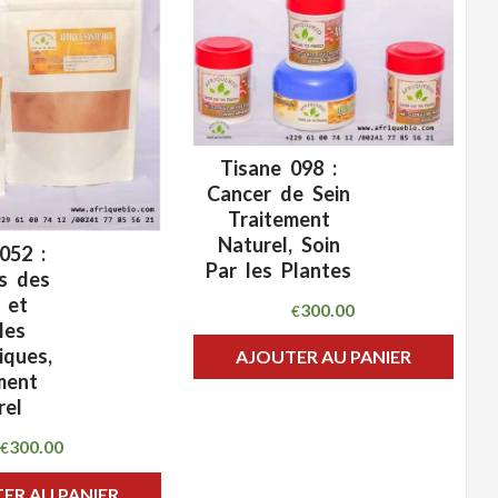
Tisane 098 :
CLIQUEZ POUR VOIR
ADD WISHLIST
Cancer de Sein
Traitement
Naturel, Soin
052 :
CLIQUEZ POUR VOIR
Par les Plantes
HLIST
s des
 et
300.00
€
les
iques,
AJOUTER AU PANIER
ment
rel
300.00
€
ER AU PANIER