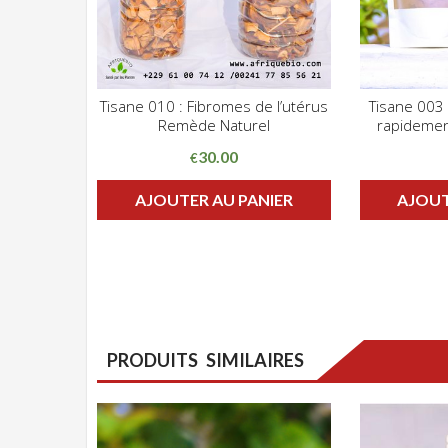
Tisane 010 : Fibromes de l’utérus
Tisane 003 :
CLIQUEZ POUR VOIR
Remède Naturel
rapidemen
ADD WISHLIST
ADD WIS
30.00
€
AJOUTER AU PANIER
AJOUT
PRODUITS SIMILAIRES