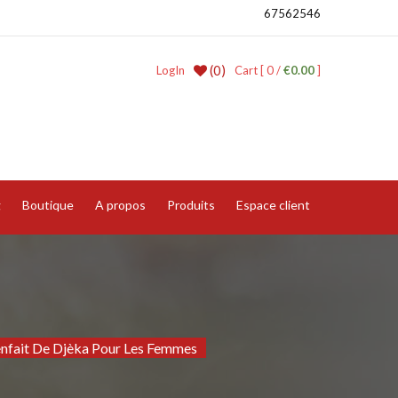
67562546
(0)
LogIn
Cart [ 0 /
€0.00
]
g
Boutique
A propos
Produits
Espace client
enfait De Djèka Pour Les Femmes