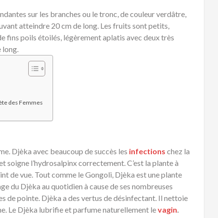
endantes sur les branches ou le tronc, de couleur verdâtre,
uvant atteindre 20 cm de long. Les fruits sont petits,
 fins poils étoilés, légèrement aplatis avec deux très
 long.
crète des Femmes
emme. Djèka avec beaucoup de succès les
infections
chez la
et soigne l’hydrosalpinx correctement. C’est la plante à
int de vue. Tout comme le Gongoli, Djèka est une plante
ge du Djèka au quotidien à cause de ses nombreuses
s de pointe. Djèka a des vertus de désinfectant. Il nettoie
me. Le Djèka lubrifie et parfume naturellement le
vagin
.