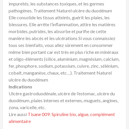
impuretés, les substances toxiques, et les germes
pathogènes. Traitement Naturel ulcère du duodénum
Elle consolide les tissus atteints, guérit les plaies, les
blessures. Elle arrête l’inflammation, attire les matières
morbides, putrides, les absorbe et purifie de cette
manière les abcès et les ulcérations Si vous connaissiez
tous ses bienfaits, vous allez sûrement en consommer
même bien portant car est très en plus riche en minéraux
et oligo-éléments (silice, aluminium, magnésium, calcium,
fer, phosphore, sodium, potassium, cuivre, zinc, sélénium,
cobalt, manganèse, chaux, etc…). Traitement Naturel
ulcère du duodénum
Indications
Ulcère gastroduodénale, ulcère de l’estomac, ulcère du
duodénum, plaies internes et externes, muguets, angines,
zona, varicelle, etc.
Lire aussi
Tisane 009: Spiruline bio, algue, complément
alimentaire