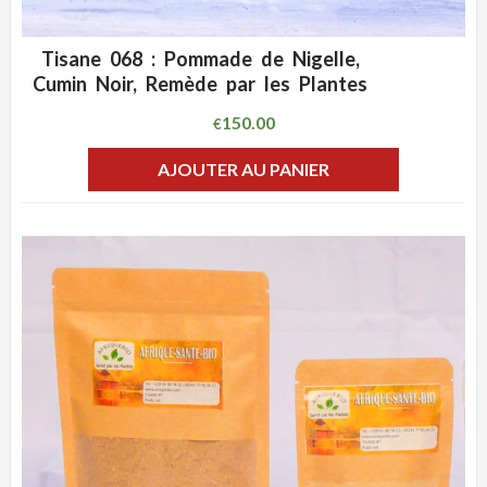
Tisane 068 : Pommade de Nigelle,
ADD WISHLIST
CLIQUEZ POUR VOIR
Cumin Noir, Remède par les Plantes
150.00
€
AJOUTER AU PANIER