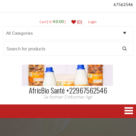
67562546
€0.00
(0)
Cart [ 0 /
]
LogIn
Search
for:
AfricBio Santé +22967562546
Se former S'informer Agir