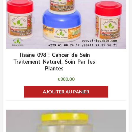
Tisane 098 : Cancer de Sein
ADD WISHLIST
CLIQUEZ POUR VOIR
Traitement Naturel, Soin Par les
Plantes
300.00
€
AJOUTER AU PANIER