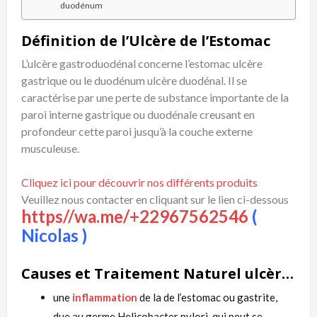
duodénum
Définition de l’Ulcère de l’Estomac
L’ulcère gastroduodénal concerne l’estomac ulcère
gastrique ou le duodénum ulcère duodénal. Il se
caractérise par une perte de substance importante de la
paroi interne gastrique ou duodénale creusant en
profondeur cette paroi jusqu’à la couche externe
musculeuse.
Cliquez ici pour découvrir nos différents produits
Veuillez nous contacter en cliquant sur le lien ci-dessous
https//wa.me/+22967562546
(
Nicolas )
Causes et Traitement Naturel ulcère du duodénum
une
inflammation
de la de l’estomac ou gastrite,
due au germe Helicobacter pylori, qui peut se