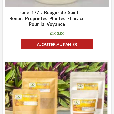
Tisane 177 : Bougie de Saint
ADD WISHLIST
CLIQUEZ POUR VOIR
Benoit Propriétés Plantes Efficace
Pour la Voyance
100.00
€
AJOUTER AU PANIER