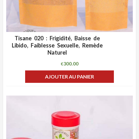
Tisane 020 : Frigidité, Baisse de
ADD WISHLIST
CLIQUEZ POUR VOIR
Libido, Faiblesse Sexuelle, Remède
Naturel
300.00
€
AJOUTER AU PANIER