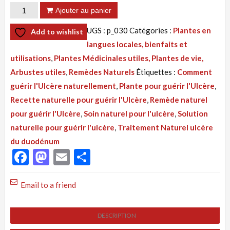
quantité
Ajouter au panier
de
UGS :
p_030
Catégories :
Plantes en
Add to wishlist
Tisane 030
langues locales, bienfaits et
:
utilisations
,
Plantes Médicinales utiles, Plantes de vie,
Plaies
Arbustes utiles
,
Remèdes Naturels
Étiquettes :
Comment
Internes Ulcère
guérir l'Ulcère naturellement
,
Plante pour guérir l'Ulcère
,
de
Recette naturelle pour guérir l'Ulcère
,
Remède naturel
l'estomac,
pour guérir l'Ulcère
,
Soin naturel pour l'ulcère
,
Solution
Traitement
naturelle pour guérir l'ulcère
,
Traitement Naturel ulcère
Naturel
du duodénum
Facebook
Mastodon
Email
Partager
Email to a friend
DESCRIPTION