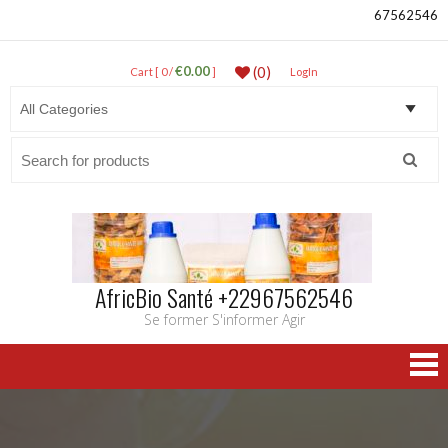
67562546
€0.00
(0)
Cart [ 0 /
]
LogIn
Search
for:
AfricBio Santé +22967562546
Se former S'informer Agir