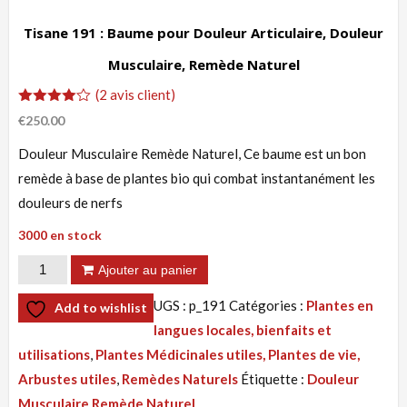
Tisane 191 : Baume pour Douleur Articulaire, Douleur
Musculaire, Remède Naturel
(
2
avis client)
Noté
2
€
250.00
4.00
sur 5
Douleur Musculaire Remède Naturel, Ce baume est un bon
basé
sur
remède à base de plantes bio qui combat instantanément les
notations
client
douleurs de nerfs
3000 en stock
quantité
Ajouter au panier
de
UGS :
p_191
Catégories :
Plantes en
Add to wishlist
Tisane
langues locales, bienfaits et
191
utilisations
,
Plantes Médicinales utiles, Plantes de vie,
:
Arbustes utiles
,
Remèdes Naturels
Étiquette :
Douleur
Baume
Musculaire Remède Naturel