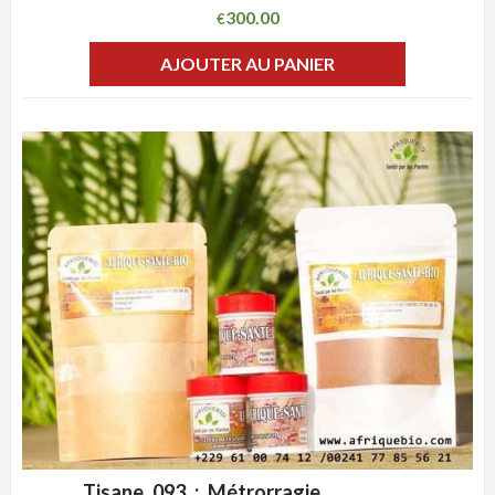
300.00
€
AJOUTER AU PANIER
Tisane 093 : Métrorragie,