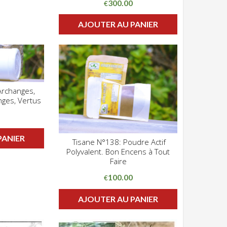
300.00
€
AJOUTER AU PANIER
Archanges,
Z POUR VOIR
nges, Vertus
PANIER
Tisane N°138: Poudre Actif
CLIQUEZ POUR VOIR
Polyvalent. Bon Encens à Tout
ADD WISHLIST
Faire
100.00
€
AJOUTER AU PANIER