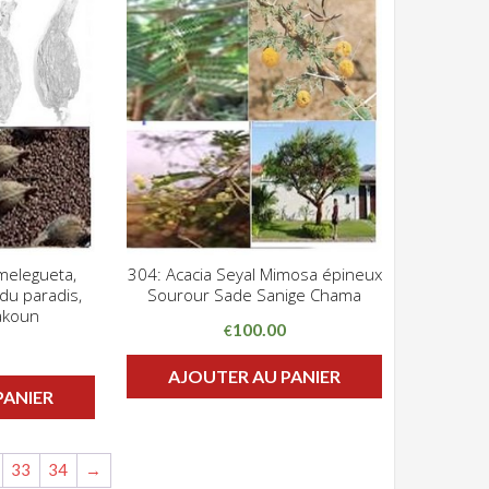
elegueta,
304: Acacia Seyal Mimosa épineux
Z POUR VOIR
CLIQUEZ POUR VOIR
du paradis,
Sourour Sade Sanige Chama
ADD WISHLIST
takoun
100.00
€
AJOUTER AU PANIER
PANIER
33
34
→