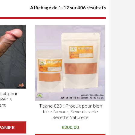
Affichage de 1–12 sur 406 résultats
duit pour
Z POUR VOIR
 Pénis
ent
Tisane 023 : Produit pour bien
CLIQUEZ POUR VOIR
faire l’amour, Sexe durable
ADD WISHLIST
Recette Naturelle
200.00
PANIER
€