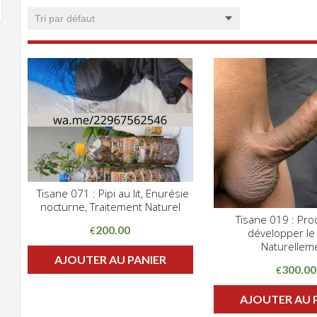
Tisane 071 : Pipi au lit, Enurésie
CLIQUEZ POUR VOIR
nocturne, Traitement Naturel
ADD WISHLIST
Tisane 019 : Pro
CLIQUE
200.00
€
développer le
ADD WISHLIST
Naturellem
AJOUTER AU PANIER
300.00
€
AJOUTER AU 