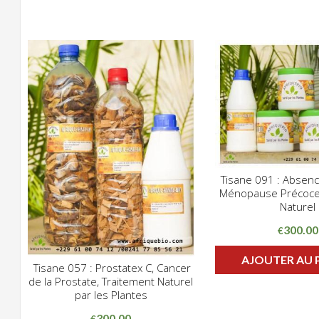
Tisane 091 : Absenc
CLIQUE
Ménopause Précoce
ADD WISHLIST
Naturel
300.00
€
AJOUTER AU 
Tisane 057 : Prostatex C, Cancer
CLIQUEZ POUR VOIR
de la Prostate, Traitement Naturel
ADD WISHLIST
par les Plantes
300.00
€