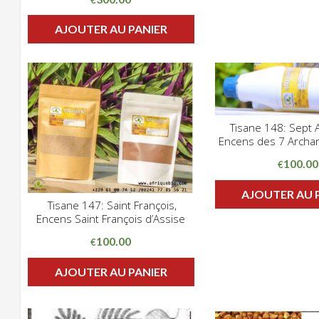
AJOUTER AU PANIER
Tisane 148: Sept 
CLIQUE
Encens des 7 Archa
ADD WISHLIST
100.00
€
AJOUTER AU 
Tisane 147: Saint François,
CLIQUEZ POUR VOIR
Encens Saint François d’Assise
ADD WISHLIST
100.00
€
AJOUTER AU PANIER