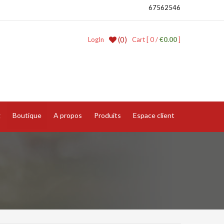
67562546
(0)
LogIn
Cart [ 0 /
€0.00
]
g
Boutique
A propos
Produits
Espace client