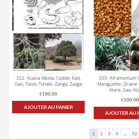
302: Acacia Albida, Cadde, Kad,
303: Aframomum m
CLIQUEZ POUR VOIR
CLIQUE
Gao, Tiaski, Tchaiki, Zanga, Zaaga
Maniguette, Graine 
ADD WISHLIST
ADD WISHLIST
Atare, Saa, A
100.00
€
100.00
€
AJOUTER AU PANIER
AJOUTER AU 
1
2
3
4
…
32