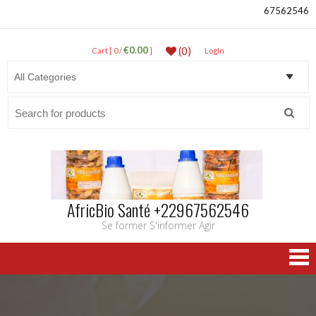
67562546
€0.00
(0)
Cart [ 0 /
]
LogIn
Search
for:
AfricBio Santé +22967562546
Se former S'informer Agir