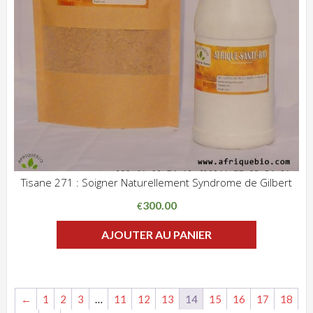
Tisane 271 : Soigner Naturellement Syndrome de Gilbert
ADD WISHLIST
CLIQUEZ POUR VOIR
300.00
€
AJOUTER AU PANIER
←
1
2
3
…
11
12
13
14
15
16
17
18