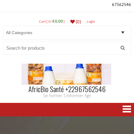
67562546
€0.00
(0)
Cart [ 0 /
]
LogIn
Search
for:
AfricBio Santé +22967562546
Se former S'informer Agir