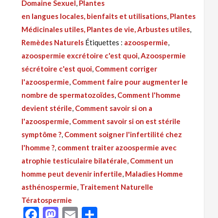
Domaine Sexuel
,
Plantes
264
en langues locales, bienfaits et utilisations
,
Plantes
:
Médicinales utiles, Plantes de vie, Arbustes utiles
,
Traitement
Remèdes Naturels
Étiquettes :
azoospermie
,
Naturelle
azoospermie excrétoire c'est quoi
,
Azoospermie
Pour
sécrétoire c'est quoi
,
Comment corriger
Soigner
l'azoospermie
,
Comment faire pour augmenter le
la
nombre de spermatozoïdes
,
Comment l'homme
Tératospermie
devient stérile
,
Comment savoir si on a
Infertilité
l'azoospermie
,
Comment savoir si on est stérile
Masculine
symptôme ?
,
Comment soigner l'infertilité chez
l'homme ?
,
comment traiter azoospermie avec
atrophie testiculaire bilatérale
,
Comment un
homme peut devenir infertile
,
Maladies Homme
asthénospermie
,
Traitement Naturelle
Tératospermie
Facebook
Mastodon
Email
Partager