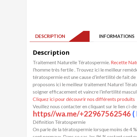
DESCRIPTION
INFORMATIONS 
Description
Traitement Naturelle Tératospermie.
Recette Nat
l’homme très fertile . Trouvez ici le meilleur remèd
tératospermie est une cause d’infertilité de fait
proposons ici le meilleur traitement Naturel Térat
soigner efficacement et vaincre l’infertilité mascu
Cliquez ici pour découvrir nos différents produits
Veuillez nous contacter en cliquant sur le lien ci-d
https//wa.me/+22967562546
( 
Définition Tératospermie
On parle de la tératospermie lorsque moins de 4 
sont normaux. Dans ce cas, les 96 % restant sont 