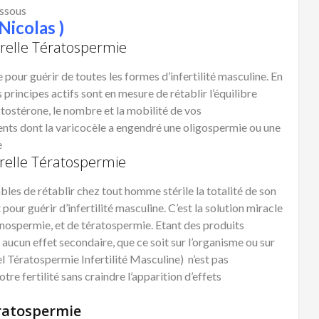
essous
Nicolas )
relle Tératospermie
pour guérir de toutes les formes d’infertilité masculine. En
 principes actifs sont en mesure de rétablir l’équilibre
tostérone, le nombre et la mobilité de vos
tients dont la varicocèle a engendré une oligospermie ou une
e
relle Tératospermie
ables de rétablir chez tout homme stérile la totalité de son
our guérir d’infertilité masculine. C’est la solution miracle
énospermie, et de tératospermie. Etant des produits
t aucun effet secondaire, que ce soit sur l’organisme ou sur
el Tératospermie Infertilité Masculine) n’est pas
tre fertilité sans craindre l’apparition d’effets
ratospermie