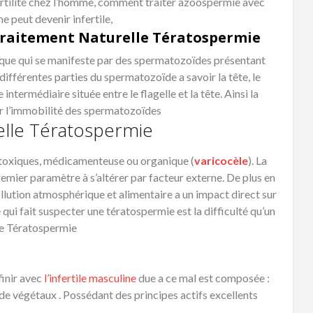
ertilité chez l’homme, comment traiter azoospermie avec
 peut devenir infertile,
 Traitement Naturelle Tératospermie
que qui se manifeste par des spermatozoïdes présentant
fférentes parties du spermatozoïde a savoir la tête, le
 intermédiaire située entre le flagelle et la tête. Ainsi la
ar l’immobilité des spermatozoïdes
elle Tératospermie
 toxiques, médicamenteuse ou organique (
varicocèle
). La
mier paramètre à s’altérer par facteur externe. De plus en
pollution atmosphérique et alimentaire a un impact direct sur
i fait suspecter une tératospermie est la difficulté qu’un
le Tératospermie
finir avec
l’infertile masculine
due a ce mal est composée :
t de végétaux . Possédant des principes actifs excellents