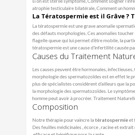
si on est stérile symptôme, Comment soigner l’inf
atrophie testiculaire bilatérale, Comment un homme
La Tératospermie est il Grâve ?
La tératospermie est une grave anomalie spermati
des défauts morphologies. Ces anomalies toucher di
flagelle queue qui lui permet d’être mobile, la partie
tératospermie est une cause d’infertilité causée p
Causes du Traitement Natur
Les causes peuvent être hormonales, infectieuses,
morphologie des spermatozoïdes est en effet le pre
plus de spécialistes considèrent d’ailleurs que la 
la morphologie des spermatozoïdes. Le symptôme qu
homme peut avoir à procréer. Traitement Naturel
Composition
Notre thérapie pour vaincre la
tératospermie
et 
Des feuilles médicinales , écorce , racine et extrai
,efficace et bénéfique pour la sante