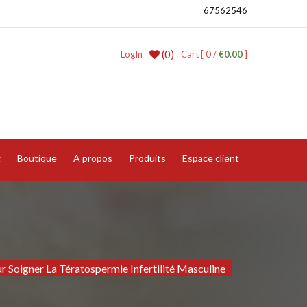
67562546
(0)
LogIn
Cart [ 0 /
€0.00
]
g
Boutique
A propos
Produits
Espace client
r Soigner La Tératospermie Infertilité Masculine