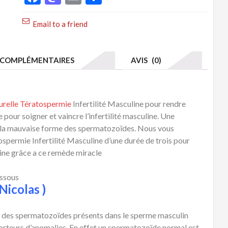
Email to a friend
COMPLÉMENTAIRES
AVIS (0)
urelle Tératospermie
Infertilité Masculine pour rendre
e pour soigner et vaincre l’infertilité masculine. Une
 de la mauvaise forme des spermatozoïdes. Nous vous
ospermie Infertilité Masculine d’une durée de trois pour
line grâce a ce remède miracle
essous
Nicolas )
% des spermatozoïdes présents dans le sperme masculin
porteurs d’anomalies. En effet un spermatozoïde normal est