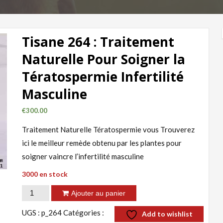
Tisane 264 : Traitement
Naturelle Pour Soigner la
Tératospermie Infertilité
Masculine
€
300.00
Traitement Naturelle Tératospermie vous Trouverez
ici le meilleur remède obtenu par les plantes pour
soigner vaincre l’infertilité masculine
3000 en stock
quantité
Ajouter au panier
de
UGS :
p_264
Catégories :
Add to wishlist
Tisane