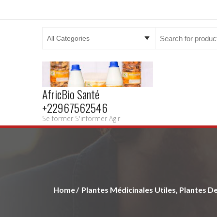
Search
for:
AfricBio Santé
+22967562546
Se former S'informer Agir
Home
Plantes Médicinales Utiles, Plantes De