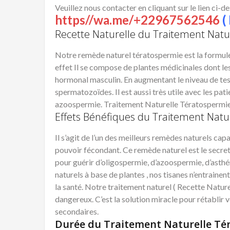
Veuillez nous contacter en cliquant sur le lien ci-d
https//wa.me/+22967562546
( 
Recette Naturelle du Traitement Natu
Notre remède naturel tératospermie est la formule 
effet Il se compose de plantes médicinales dont les
hormonal masculin. En augmentant le niveau de tes
spermatozoïdes. Il est aussi très utile avec les pa
azoospermie. Traitement Naturelle Tératospermi
Effets Bénéfiques du Traitement Natu
Il s’agit de l’un des meilleurs remèdes naturels cap
pouvoir fécondant. Ce remède naturel est le secret p
pour guérir d’oligospermie, d’azoospermie, d’asth
naturels à base de plantes , nos tisanes n’entrainen
la santé. Notre traitement naturel ( Recette Natur
dangereux. C’est la solution miracle pour rétablir vo
secondaires.
Durée du Traitement Naturelle Té