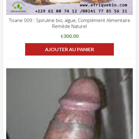
Tisane 009 : Spiruline bio, algue, Complément Alimentaire
Remède Naturel
ADD WISHLIST
CLIQUEZ POUR VOIR
300.00
€
AJOUTER AU PANIER