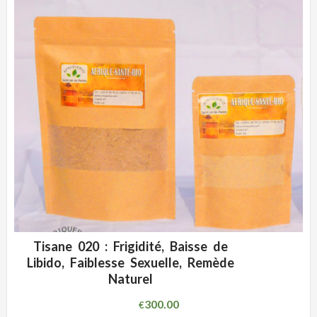
Tisane 020 : Frigidité, Baisse de
ADD WISHLIST
CLIQUEZ POUR VOIR
Libido, Faiblesse Sexuelle, Remède
Naturel
300.00
€