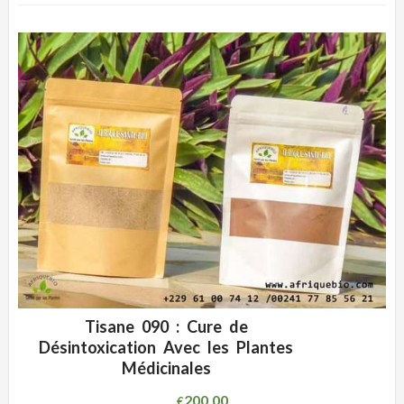
Tisane 090 : Cure de
ADD WISHLIST
CLIQUEZ POUR VOIR
Désintoxication Avec les Plantes
Médicinales
200.00
€