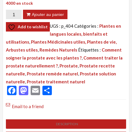
4000 en stock
quantité
Ajouter au panier
de
UGS :
p_404
Catégories :
Plantes en
Add to wishlist
Tisane
langues locales, bienfaits et
404
utilisations
,
Plantes Médicinales utiles, Plantes de vie,
:
Arbustes utiles
,
Remèdes Naturels
Étiquettes :
Comment
Prostate
soigner la prostate avec les plantes ?
,
Comment traiter la
Traitement
prostate naturellement ?
,
Prostate
,
Prostate recette
Naturel
naturelle
,
Prostate remède naturel
,
Prostate solution
Par
naturelle
,
Prostate traitement naturel
Les
Facebook
Mastodon
Email
Partager
Feuilles
Email to a friend
DESCRIPTION