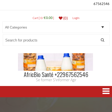
67562546
€0.00
(0)
Cart [ 0 /
]
LogIn
Search
for:
AfricBio Santé +22967562546
Se former S'informer Agir