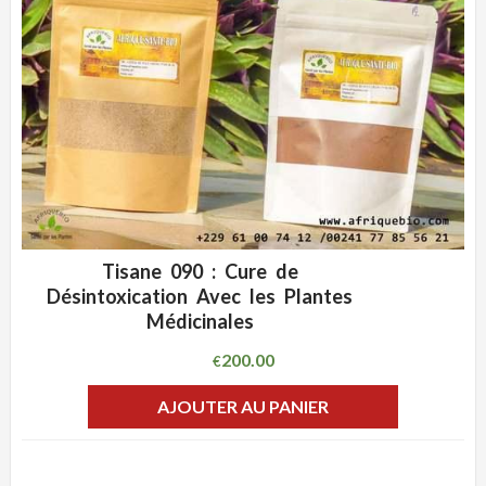
Tisane 090 : Cure de
ADD WISHLIST
CLIQUEZ POUR VOIR
Désintoxication Avec les Plantes
Médicinales
200.00
€
AJOUTER AU PANIER