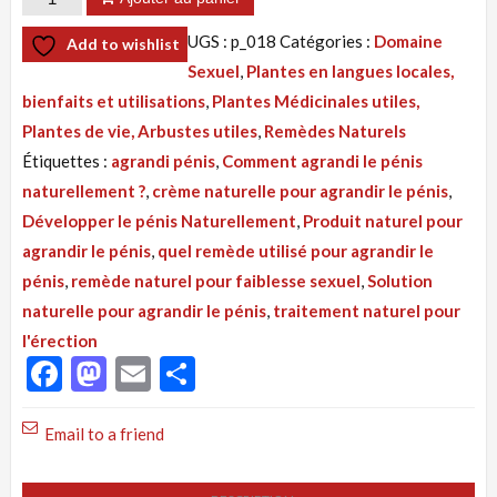
de
UGS :
p_018
Catégories :
Domaine
Add to wishlist
Tisane
Sexuel
,
Plantes en langues locales,
018
bienfaits et utilisations
,
Plantes Médicinales utiles,
:
Plantes de vie, Arbustes utiles
,
Remèdes Naturels
Développer
Étiquettes :
agrandi pénis
,
Comment agrandi le pénis
le
naturellement ?
,
crème naturelle pour agrandir le pénis
,
pénis
Développer le pénis Naturellement
,
Produit naturel pour
rapidement.
agrandir le pénis
,
quel remède utilisé pour agrandir le
Crème
pénis
,
remède naturel pour faiblesse sexuel
,
Solution
tonisex
naturelle pour agrandir le pénis
,
traitement naturel pour
l'érection
Facebook
Mastodon
Email
Partager
Email to a friend