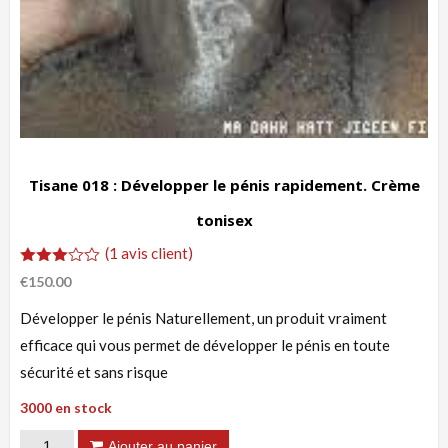
Tisane 018 : Développer le pénis rapidement. Crème
tonisex
(
1
avis client)
Noté
1
€
150.00
3.00
sur 5
Développer le pénis Naturellement, un produit vraiment
basé
sur
efficace qui vous permet de développer le pénis en toute
notation
client
sécurité et sans risque
3000 en stock
quantité
Ajouter au panier