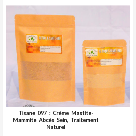
Tisane 097 : Crème Mastite-
ADD WISHLIST
CLIQUEZ POUR VOIR
Mammite Abcès Sein, Traitement
Naturel