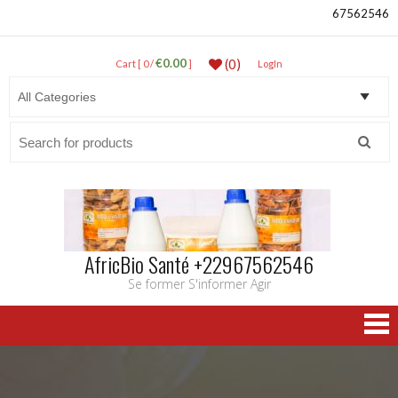
67562546
€0.00
(0)
Cart [ 0 /
]
LogIn
Search
for:
AfricBio Santé +22967562546
Se former S'informer Agir