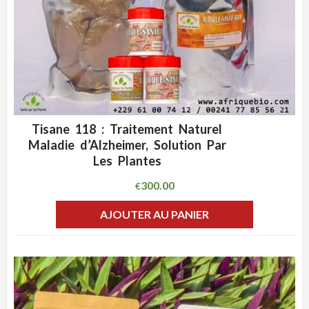
Tisane 118 : Traitement Naturel
ADD WISHLIST
CLIQUEZ POUR VOIR
Maladie d’Alzheimer, Solution Par
Les Plantes
300.00
€
AJOUTER AU PANIER