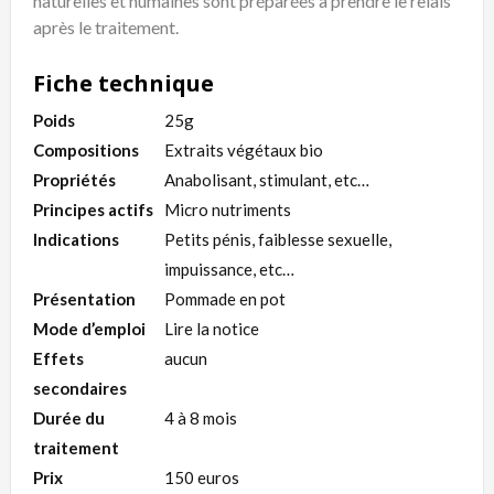
naturelles et humaines sont préparées à prendre le relais
après le traitement.
Fiche technique
Poids
25g
Compositions
Extraits végétaux bio
Propriétés
Anabolisant, stimulant, etc…
Principes actifs
Micro nutriments
Indications
Petits pénis, faiblesse sexuelle,
impuissance, etc…
Présentation
Pommade en pot
Mode d’emploi
Lire la notice
Effets
aucun
secondaires
Durée du
4 à 8 mois
traitement
Prix
150 euros