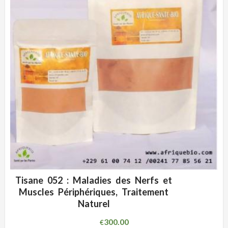
Tisane 052 : Maladies des Nerfs et
ADD WISHLIST
CLIQUEZ POUR VOIR
Muscles Périphériques, Traitement
Naturel
300.00
€