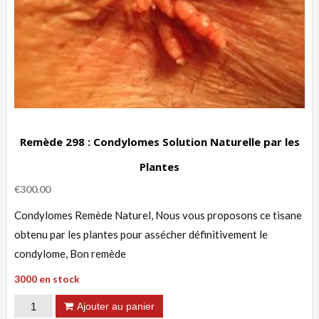
Remède 298 : Condylomes Solution Naturelle par les
Plantes
€
300.00
Condylomes Remède Naturel, Nous vous proposons ce tisane
obtenu par les plantes pour assécher définitivement le
condylome, Bon remède
3000 en stock
quantité
Ajouter au panier