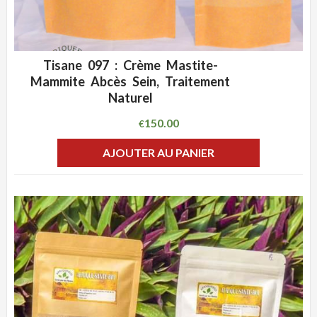
Tisane 097 : Crème Mastite-
ADD WISHLIST
CLIQUEZ POUR VOIR
Mammite Abcès Sein, Traitement
Naturel
150.00
€
AJOUTER AU PANIER