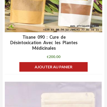
Tisane 090 : Cure de
ADD WISHLIST
CLIQUEZ POUR VOIR
Désintoxication Avec les Plantes
Médicinales
200.00
€
AJOUTER AU PANIER