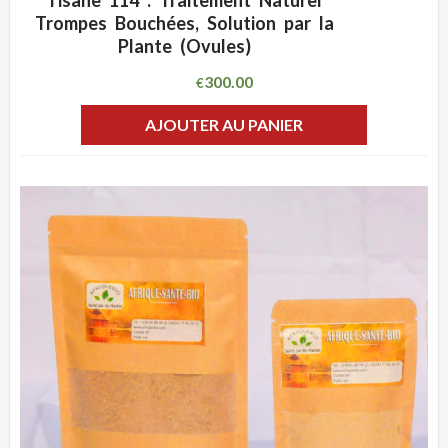
Tisane 114 : Traitement Naturel
ADD WISHLIST
CLIQUEZ POUR VOIR
Trompes Bouchées, Solution par la
Plante (Ovules)
300.00
€
AJOUTER AU PANIER