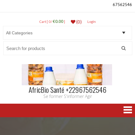
67562546
€0.00
(0)
Cart [ 0 /
]
LogIn
Search
for:
AfricBio Santé +22967562546
Se former S'informer Agir