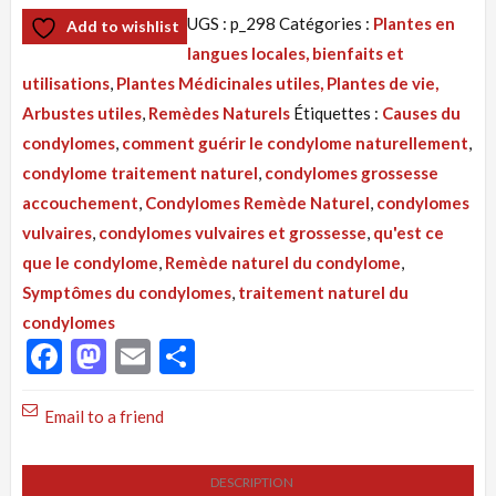
de
UGS :
p_298
Catégories :
Plantes en
Add to wishlist
Remède
langues locales, bienfaits et
298
utilisations
,
Plantes Médicinales utiles, Plantes de vie,
:
Arbustes utiles
,
Remèdes Naturels
Étiquettes :
Causes du
Condylomes
condylomes
,
comment guérir le condylome naturellement
,
Solution
condylome traitement naturel
,
condylomes grossesse
Naturelle
accouchement
,
Condylomes Remède Naturel
,
condylomes
par
vulvaires
,
condylomes vulvaires et grossesse
,
qu'est ce
les
que le condylome
,
Remède naturel du condylome
,
Plantes
Symptômes du condylomes
,
traitement naturel du
condylomes
Facebook
Mastodon
Email
Partager
Email to a friend
DESCRIPTION