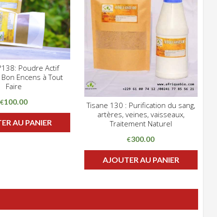
138: Poudre Actif
CLIQUEZ POUR VOIR
. Bon Encens à Tout
HLIST
Faire
100.00
€
Tisane 130 : Purification du sang,
CLIQUEZ POUR VOIR
artères, veines, vaisseaux,
ADD WISHLIST
ER AU PANIER
Traitement Naturel
300.00
€
AJOUTER AU PANIER