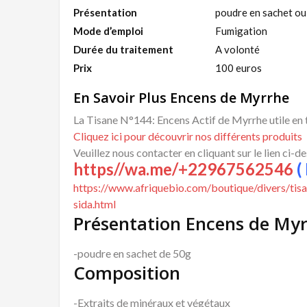
Présentation
poudre en sachet ou
Mode d’emploi
Fumigation
Durée du traitement
A volonté
Prix
100 euros
En Savoir Plus Encens de Myrrhe
La Tisane N°144: Encens Actif de Myrrhe utile en t
Cliquez ici pour découvrir nos différents produits
Veuillez nous contacter en cliquant sur le lien ci-d
https//wa.me/+22967562546
( 
https://www.afriquebio.com/boutique/divers/tisa
sida.html
Présentation Encens de My
-poudre en sachet de 50g
Composition
-Extraits de minéraux et végétaux