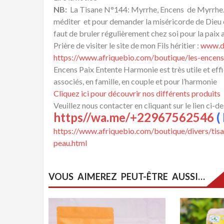
NB:
La Tisane N°144: Myrrhe, Encens de Myrrhe. 
méditer et pour demander la miséricorde de Dieu en
faut de bruler régulièrement chez soi pour la paix au
Prière de visiter le site de mon Fils héritier :
www.d
https://www.afriquebio.com/boutique/les-encens-
Encens Paix Entente Harmonie est très utile et effi
associés, en famille, en couple et pour l’harmonie
Cliquez ici pour découvrir nos différents produits
Veuillez nous contacter en cliquant sur le lien ci-d
https//wa.me/+22967562546
( 
https://www.afriquebio.com/boutique/divers/tis
peau.html
VOUS AIMEREZ PEUT-ÊTRE AUSSI…