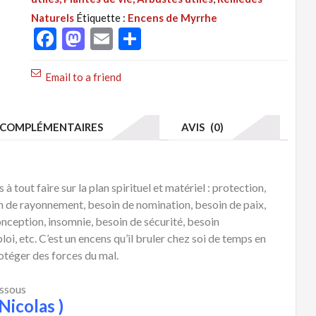
: Myrrhe,
Naturels
Étiquette :
Encens de Myrrhe
Encens
Facebook
Mastodon
Email
Partager
de
Myrrhe.
Email to a friend
Vertus
de
la
COMPLÉMENTAIRES
AVIS (0)
Myrrhe
 tout faire sur la plan spirituel et matériel : protection,
oin de rayonnement, besoin de nomination, besoin de paix,
nception, insomnie, besoin de sécurité, besoin
loi, etc. C’est un encens qu’il bruler chez soi de temps en
rotéger des forces du mal.
essous
Nicolas )