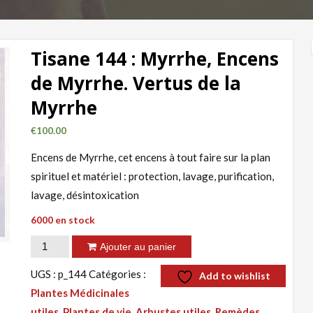
Tisane 144 : Myrrhe, Encens
de Myrrhe. Vertus de la
Myrrhe
€
100.00
Encens de Myrrhe, cet encens à tout faire sur la plan
spirituel et matériel : protection, lavage, purification,
lavage, désintoxication
6000 en stock
quantité
Ajouter au panier
de
UGS :
p_144
Catégories :
Add to wishlist
Tisane
Plantes Médicinales
144
utiles, Plantes de vie, Arbustes utiles
,
Remèdes