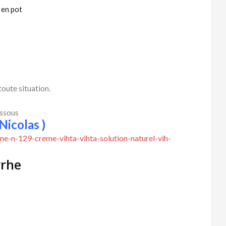
 en pot
oute situation.
essous
Nicolas )
ne-n-129-creme-vihta-vihta-solution-naturel-vih-
rrhe