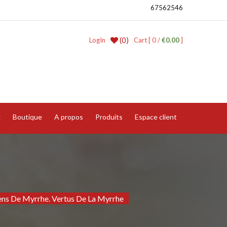
67562546
(0)
LogIn
Cart [ 0 /
€0.00
]
g
Boutique
A propos
Produits
Espace client
ens De Myrrhe. Vertus De La Myrrhe