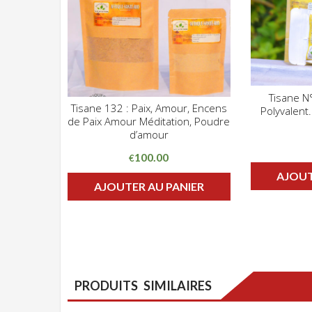
Tisane N°
Tisane 132 : Paix, Amour, Encens
Polyvalent
CLIQUEZ POUR VOIR
ADD WIS
de Paix Amour Méditation, Poudre
ADD WISHLIST
d’amour
100.00
€
AJOUT
AJOUTER AU PANIER
PRODUITS SIMILAIRES