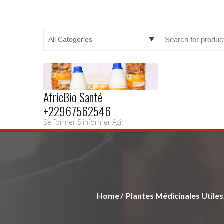
Search
for:
AfricBio Santé
+22967562546
Se former S'informer Agir
Home
Plantes Médicinales Utiles