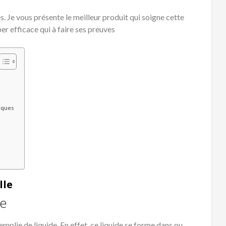
s. Je vous présente le meilleur produit qui soigne cette
er efficace qui à faire ses preuves
tiques
lle
re
mplie de liquide. En effet, ce liquide se forme dans ou