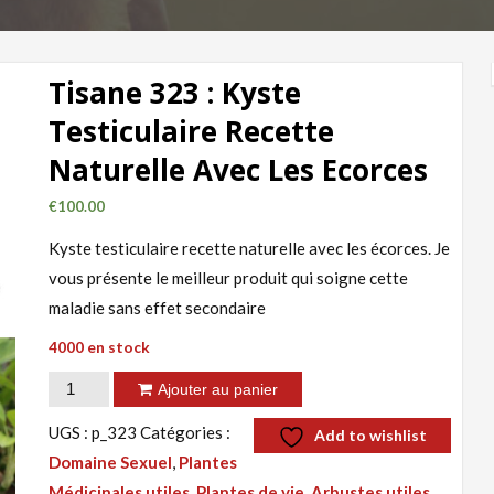
Tisane 323 : Kyste
Testiculaire Recette
Naturelle Avec Les Ecorces
€
100.00
Kyste testiculaire recette naturelle avec les écorces. Je
vous présente le meilleur produit qui soigne cette
maladie sans effet secondaire
4000 en stock
quantité
Ajouter au panier
de
UGS :
p_323
Catégories :
Add to wishlist
Tisane
Domaine Sexuel
,
Plantes
323
Médicinales utiles, Plantes de vie, Arbustes utiles
,