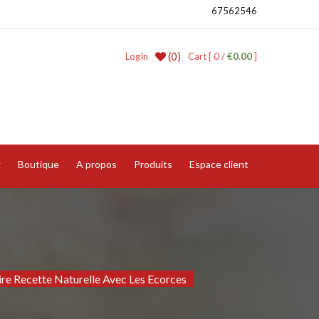
67562546
(0)
LogIn
Cart [ 0 /
€0.00
]
g
Boutique
A propos
Produits
Espace client
aire Recette Naturelle Avec Les Ecorces