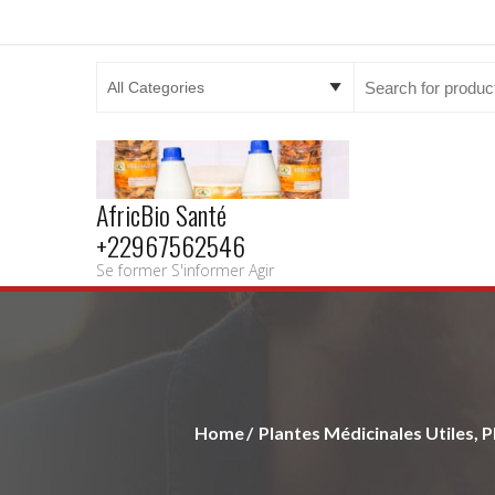
Search
for:
AfricBio Santé
+22967562546
Se former S'informer Agir
Home
Plantes Médicinales Utiles, P