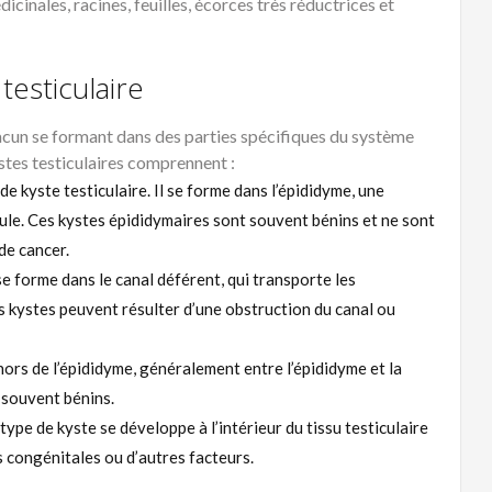
inales, racines, feuilles, écorces très réductrices et
testiculaire
chacun se formant dans des parties spécifiques du système
stes testiculaires comprennent :
de kyste testiculaire. Il se forme dans l’épididyme, une
icule. Ces kystes épididymaires sont souvent bénins et ne sont
de cancer.
e forme dans le canal déférent, qui transporte les
s kystes peuvent résulter d’une obstruction du canal ou
ors de l’épididyme, généralement entre l’épididyme et la
 souvent bénins.
ype de kyste se développe à l’intérieur du tissu testiculaire
s congénitales ou d’autres facteurs.