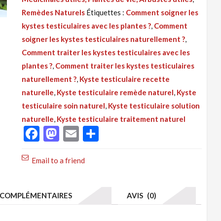
:
Remèdes Naturels
Étiquettes :
Comment soigner les
Kyste
kystes testiculaires avec les plantes ?
,
Comment
Testiculaire
soigner les kystes testiculaires naturellement ?
,
Recette
Comment traiter les kystes testiculaires avec les
Naturelle
plantes ?
,
Comment traiter les kystes testiculaires
Avec
naturellement ?
,
Kyste testiculaire recette
Les
naturelle
,
Kyste testiculaire remède naturel
,
Kyste
Ecorces
testiculaire soin naturel
,
Kyste testiculaire solution
naturelle
,
Kyste testiculaire traitement naturel
Facebook
Mastodon
Email
Partager
Email to a friend
COMPLÉMENTAIRES
AVIS (0)