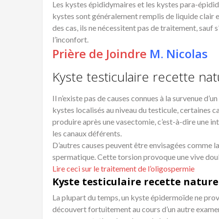
Les kystes épididymaires et les kystes para-épidi
kystes sont généralement remplis de liquide clair 
des cas, ils ne nécessitent pas de traitement, sauf
l’inconfort.
Prière de Joindre
M. Nicolas
Kyste testiculaire recette nat
Il n’existe pas de causes connues à la survenue d’u
kystes localisés au niveau du testicule, certaines c
produire après une vasectomie, c’est-à-dire une int
les canaux déférents.
D’autres causes peuvent être envisagées comme la t
spermatique. Cette torsion provoque une vive doul
Lire ceci sur le traitement de l’oligospermie
Kyste testiculaire recette natur
La plupart du temps, un kyste épidermoïde ne pr
découvert fortuitement au cours d’un autre examen