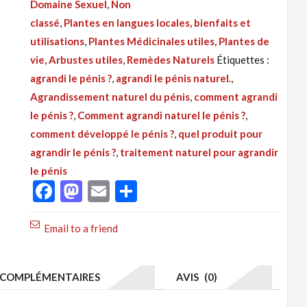
Domaine Sexuel
,
Non
017
classé
,
Plantes en langues locales, bienfaits et
:
utilisations
,
Plantes Médicinales utiles, Plantes de
Agrandissement
vie, Arbustes utiles
,
Remèdes Naturels
Étiquettes :
Naturel
agrandi le pénis ?
,
agrandi le pénis naturel.
,
du
Agrandissement naturel du pénis
,
comment agrandi
Pénis,
le pénis ?
,
Comment agrandi naturel le pénis ?
,
Allongement
comment développé le pénis ?
,
quel produit pour
et
agrandir le pénis ?
,
traitement naturel pour agrandir
bien
le pénis
Dure
Facebook
Mastodon
Email
Partager
Email to a friend
COMPLÉMENTAIRES
AVIS (0)