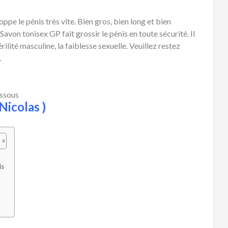
pe le pénis très vite. Bien gros, bien long et bien
avon tonisex GP fait grossir le pénis en toute sécurité. Il
térilité masculine, la faiblesse sexuelle. Veuillez restez
.
essous
Nicolas )
is