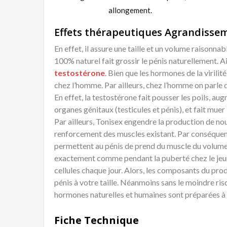
allongement.
Effets thérapeutiques Agrandissem
En effet, il assure une taille et un volume raisonna
100% naturel fait grossir le pénis naturellement. Ai
testostérone
. Bien que les hormones de la viril
chez l’homme. Par ailleurs, chez l’homme on parle d
En effet, la testostérone fait pousser les poils, au
organes génitaux (testicules et pénis), et fait muer 
Par ailleurs, Tonisex engendre la production de nouv
renforcement des muscles existant. Par conséquent,
permettent au pénis de prend du muscle du volume 
exactement comme pendant la puberté chez le jeune
cellules chaque jour. Alors, les composants du pro
pénis à votre taille. Néanmoins sans le moindre ri
hormones naturelles et humaines sont préparées à p
Fiche Technique