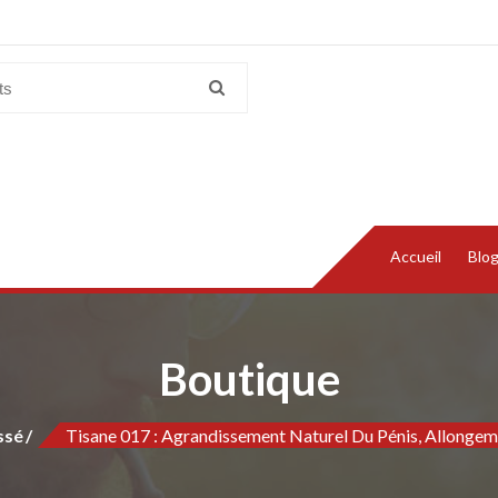
Accueil
Blo
Boutique
ssé
Tisane 017 : Agrandissement Naturel Du Pénis, Allongem