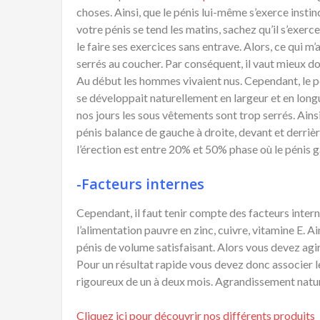
choses. Ainsi, que le pénis lui-même s’exerce instin
votre pénis se tend les matins, sachez qu’il s’exe
le faire ses exercices sans entrave. Alors, ce qui m
serrés au coucher. Par conséquent, il vaut mieux d
Au début les hommes vivaient nus. Cependant, le pé
se développait naturellement en largeur et en longue
nos jours les sous vêtements sont trop serrés. Ainsi
pénis balance de gauche à droite, devant et derriè
l’érection est entre 20% et 50% phase où le pénis 
-Facteurs internes
Cependant, il faut tenir compte des facteurs inte
l’alimentation pauvre en zinc, cuivre, vitamine E. Ai
pénis de volume satisfaisant. Alors vous devez agir 
Pour un résultat rapide vous devez donc associer l
rigoureux de un à deux mois. Agrandissement natur
Cliquez ici pour découvrir nos différents produits