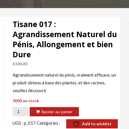
Tisane 017 :
Agrandissement Naturel du
Pénis, Allongement et bien
Dure
€
300.00
Agrandissement naturel du pénis, vraiment efficace, un
produit obtenu à base des plantes, et des racines,
veuillez découvrir
3000 en stock
quantité
Ajouter au panier
de
UGS :
p_017
Catégories :
Add to wishlist
Tisane