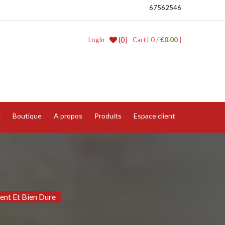
67562546
(0)
LogIn
Cart [ 0 /
€0.00
]
g
Boutique
A propos
Produits
Espace client
ent Et Bien Dure