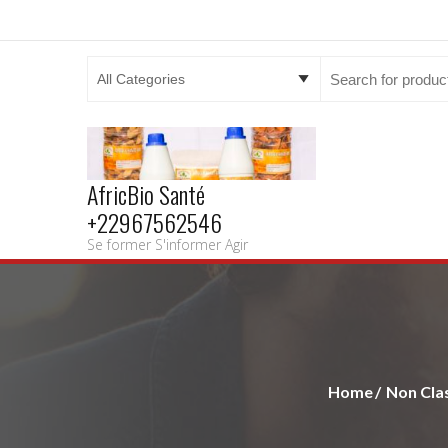
Search
for:
AfricBio Santé
+22967562546
Se former S'informer Agir
Home
Non Cla