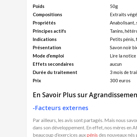
Poids
50g
Compositions
Extraits vég
Propriétés
Anabolisant, 
Principes actifs
Tanins, hétér
Indications
Petits pénis,
Présentation
Savon noir bi
Mode d’emploi
Lire la notice
Effets secondaires
aucun
Durée du traitement
3 mois de tra
Prix
300 euros
En Savoir Plus sur Agrandissemen
-Facteurs externes
Par ailleurs, les avis sont partagés. Mais nous sav
dans son développement. En effet, nos mères en Afr
beaucoup d’exercices aux
pénis
des nouveaux nés ga