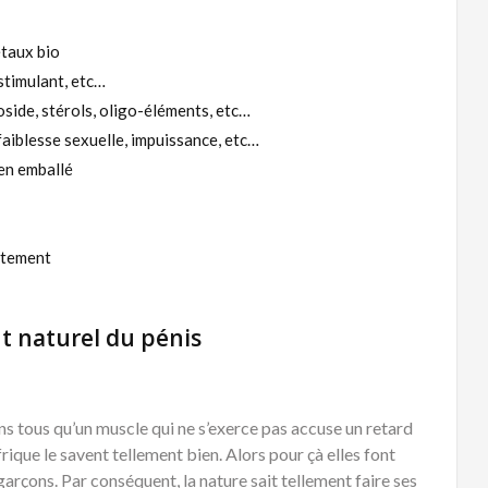
étaux bio
stimulant, etc…
oside, stérols, oligo-éléments, etc…
 faiblesse sexuelle, impuissance, etc…
en emballé
itement
t naturel du pénis
ons tous qu’un muscle qui ne s’exerce pas accuse un retard
ique le savent tellement bien. Alors pour çà elles font
rçons. Par conséquent, la nature sait tellement faire ses