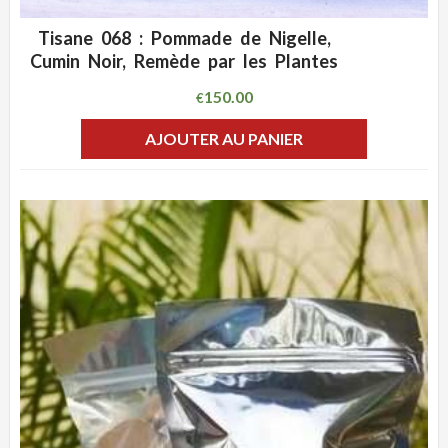
Tisane 068 : Pommade de Nigelle,
ADD WISHLIST
CLIQUEZ POUR VOIR
Cumin Noir, Remède par les Plantes
150.00
€
AJOUTER AU PANIER