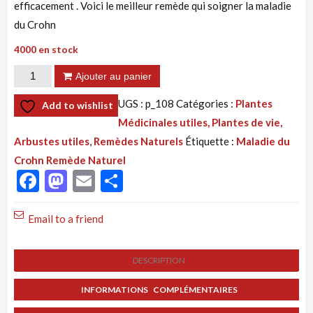
efficacement . Voici le meilleur remède qui soigner la maladie
du Crohn
4000 en stock
quantité
Ajouter au panier
de
UGS :
p_108
Catégories :
Plantes
Add to wishlist
Tisane
Médicinales utiles, Plantes de vie,
108
Arbustes utiles
,
Remèdes Naturels
Étiquette :
Maladie du
:
Crohn Remède Naturel
Rectocolite
Facebook
Mastodon
Email
Partager
Maladie
du
Email to a friend
Crohn
Remède
DESCRIPTION
Naturel
INFORMATIONS COMPLÉMENTAIRES