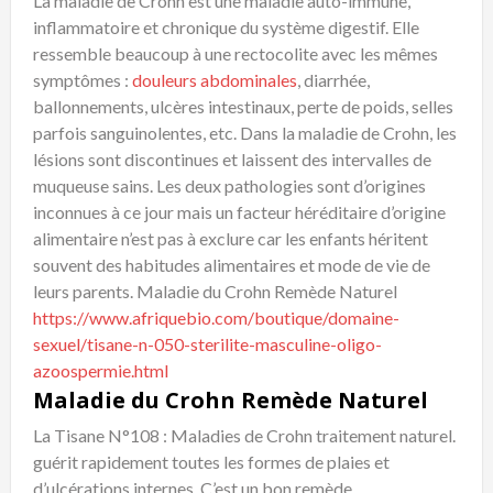
La maladie de Crohn est une maladie auto-immune,
inflammatoire et chronique du système digestif. Elle
ressemble beaucoup à une rectocolite avec les mêmes
symptômes :
douleurs abdominales
, diarrhée,
ballonnements, ulcères intestinaux, perte de poids, selles
parfois sanguinolentes, etc. Dans la maladie de Crohn, les
lésions sont discontinues et laissent des intervalles de
muqueuse sains. Les deux pathologies sont d’origines
inconnues à ce jour mais un facteur héréditaire d’origine
alimentaire n’est pas à exclure car les enfants héritent
souvent des habitudes alimentaires et mode de vie de
leurs parents. Maladie du Crohn Remède Naturel
https://www.afriquebio.com/boutique/domaine-
sexuel/tisane-n-050-sterilite-masculine-oligo-
azoospermie.html
Maladie du Crohn Remède Naturel
La Tisane N°108 : Maladies de Crohn traitement naturel.
guérit rapidement toutes les formes de plaies et
d’ulcérations internes. C’est un bon remède.