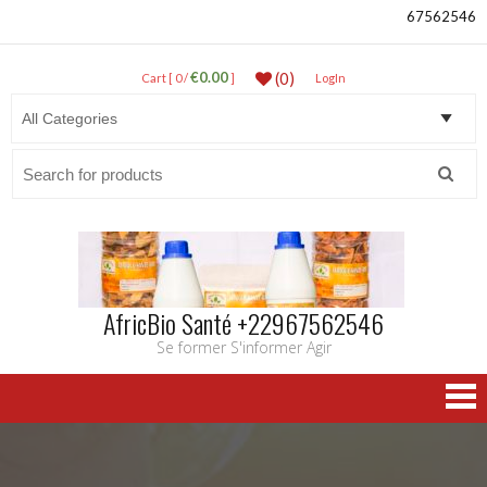
67562546
€0.00
(0)
Cart [ 0 /
]
LogIn
Search
for:
AfricBio Santé +22967562546
Se former S'informer Agir